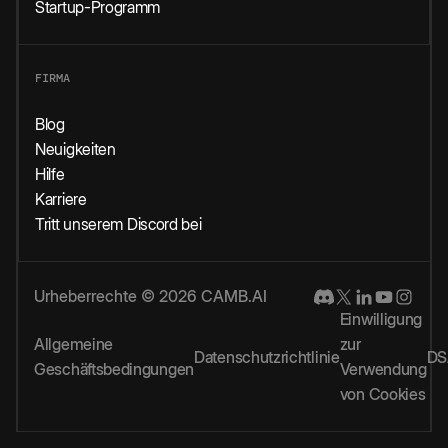
Startup-Programm
FIRMA
Blog
Neuigkeiten
Hilfe
Karriere
Tritt unserem Discord bei
Urheberrechte © 2026 CAMB.AI
Einwilligung
Allgemeine
zur
Datenschutzrichtlinie
DS
Geschäftsbedingungen
Verwendung
von Cookies