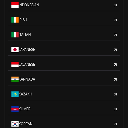
INDONESIAN
IRISH
ITALIAN
JAPANESE
JAVANESE
KANNADA
KAZAKH
KHMER
KOREAN