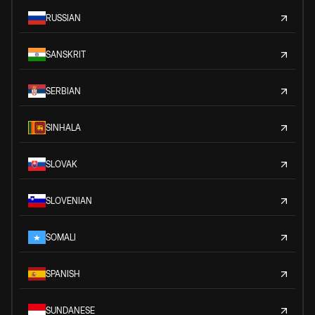
RUSSIAN
SANSKRIT
SERBIAN
SINHALA
SLOVAK
SLOVENIAN
SOMALI
SPANISH
SUNDANESE