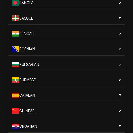
BANGLA
BASQUE
BENGALI
BOSNIAN
BULGARIAN
BURMESE
CATALAN
CHINESE
CROATIAN