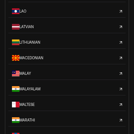
LAO
LATVIAN
LITHUANIAN
MACEDONIAN
MALAY
MALAYALAM
MALTESE
MARATHI