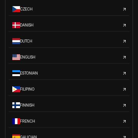
CZECH
DANISH
DUTCH
ENGLISH
ESTONIAN
FILIPINO
FINNISH
FRENCH
GALICIAN