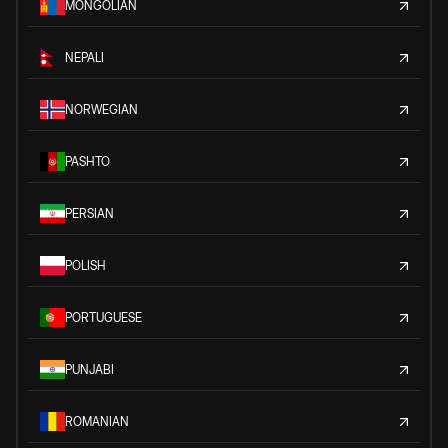
MONGOLIAN
NEPALI
NORWEGIAN
PASHTO
PERSIAN
POLISH
PORTUGUESE
PUNJABI
ROMANIAN