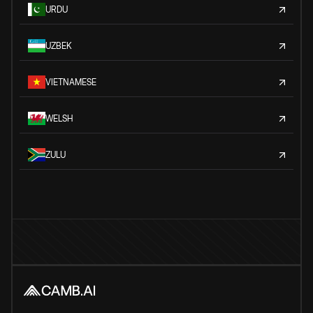
URDU
UZBEK
VIETNAMESE
WELSH
ZULU