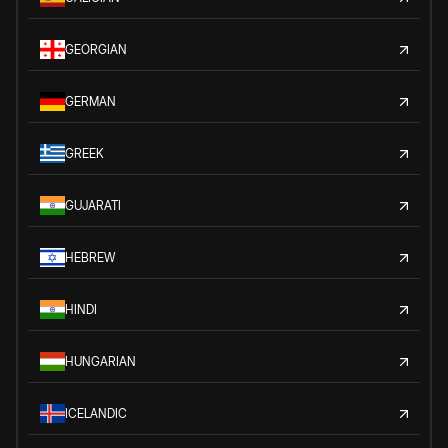
GEORGIAN
GERMAN
GREEK
GUJARATI
HEBREW
HINDI
HUNGARIAN
ICELANDIC