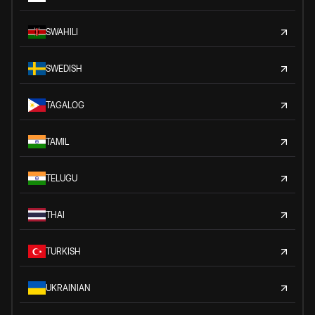
SWAHILI
SWEDISH
TAGALOG
TAMIL
TELUGU
THAI
TURKISH
UKRAINIAN