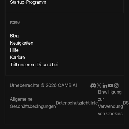
Startup-Programm
FIRMA
Blog
Neuigkeiten
Hilfe
Karriere
Tritt unserem Discord bei
Urheberrechte © 2026 CAMB.AI
Einwilligung
Allgemeine
zur
Datenschutzrichtlinie
DS
Geschäftsbedingungen
Verwendung
von Cookies