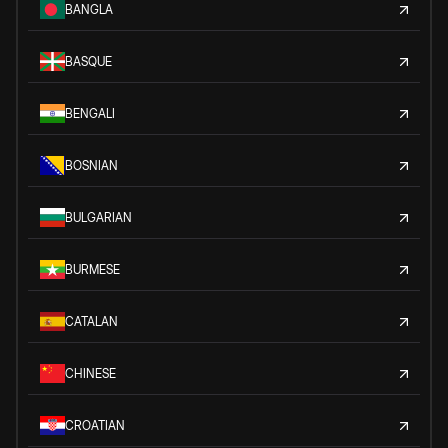
BANGLA
BASQUE
BENGALI
BOSNIAN
BULGARIAN
BURMESE
CATALAN
CHINESE
CROATIAN