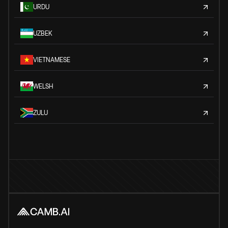
URDU
UZBEK
VIETNAMESE
WELSH
ZULU