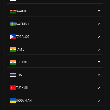
SWAHILI
SWEDISH
TAGALOG
TAMIL
TELUGU
THAI
TURKISH
UKRAINIAN