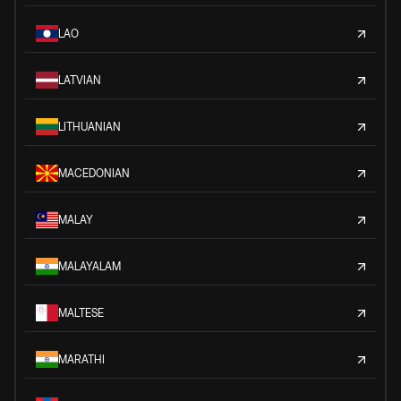
LAO
LATVIAN
LITHUANIAN
MACEDONIAN
MALAY
MALAYALAM
MALTESE
MARATHI