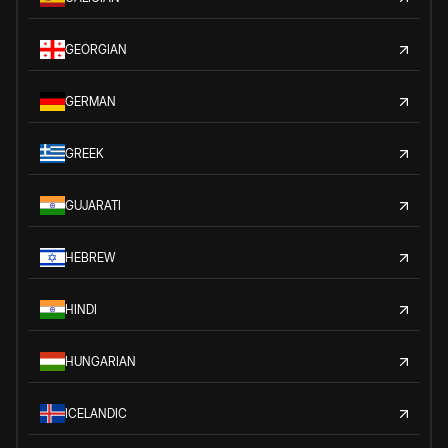
GEORGIAN
GERMAN
GREEK
GUJARATI
HEBREW
HINDI
HUNGARIAN
ICELANDIC