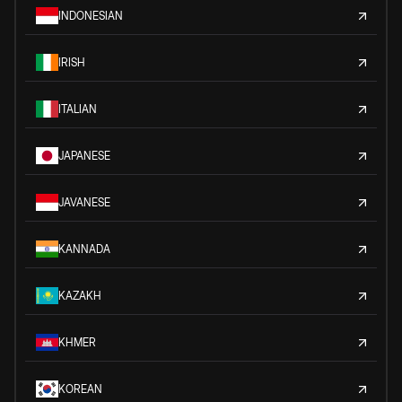
INDONESIAN
IRISH
ITALIAN
JAPANESE
JAVANESE
KANNADA
KAZAKH
KHMER
KOREAN