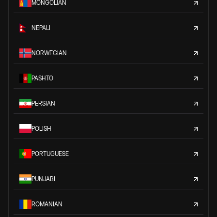
MONGOLIAN
NEPALI
NORWEGIAN
PASHTO
PERSIAN
POLISH
PORTUGUESE
PUNJABI
ROMANIAN