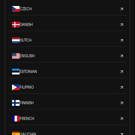
CZECH
DANISH
DUTCH
ENGLISH
ESTONIAN
FILIPINO
FINNISH
FRENCH
GALICIAN