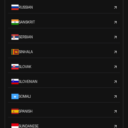
RUSSIAN
SANSKRIT
SERBIAN
SINHALA
SLOVAK
SLOVENIAN
SOMALI
SPANISH
SUNDANESE