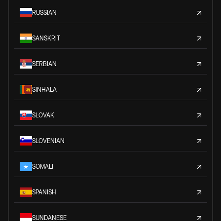
RUSSIAN
SANSKRIT
SERBIAN
SINHALA
SLOVAK
SLOVENIAN
SOMALI
SPANISH
SUNDANESE