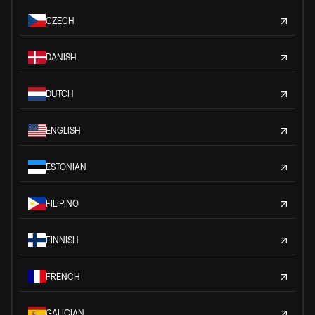
CZECH
DANISH
DUTCH
ENGLISH
ESTONIAN
FILIPINO
FINNISH
FRENCH
GALICIAN