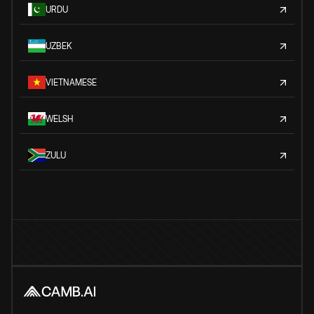
URDU
UZBEK
VIETNAMESE
WELSH
ZULU