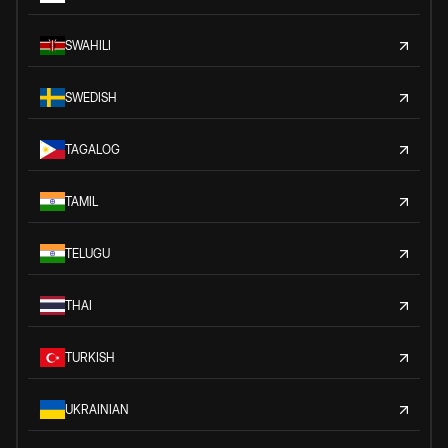
SWAHILI
SWEDISH
TAGALOG
TAMIL
TELUGU
THAI
TURKISH
UKRAINIAN