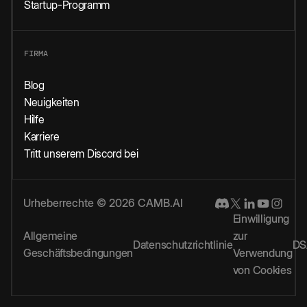
Startup-Programm
FIRMA
Blog
Neuigkeiten
Hilfe
Karriere
Tritt unserem Discord bei
Urheberrechte © 2026 CAMB.AI
Einwilligung
Allgemeine
zur
Datenschutzrichtlinie
DS
Geschäftsbedingungen
Verwendung
von Cookies