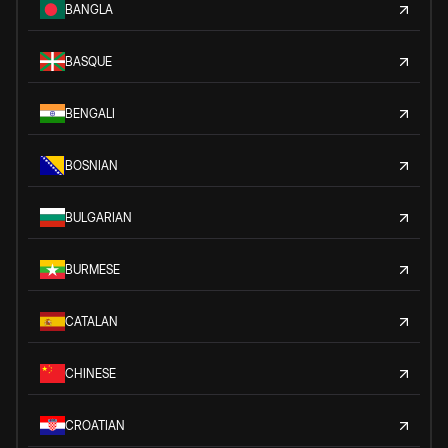
BANGLA
BASQUE
BENGALI
BOSNIAN
BULGARIAN
BURMESE
CATALAN
CHINESE
CROATIAN