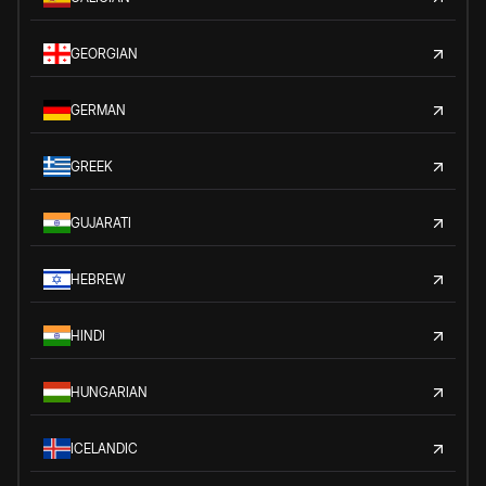
GEORGIAN
GERMAN
GREEK
GUJARATI
HEBREW
HINDI
HUNGARIAN
ICELANDIC