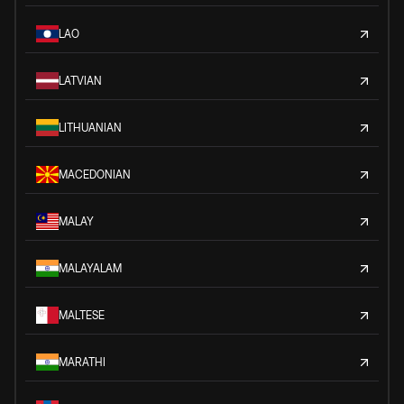
LAO
LATVIAN
LITHUANIAN
MACEDONIAN
MALAY
MALAYALAM
MALTESE
MARATHI