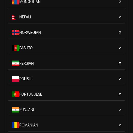
MONGOLIAN
NEPALI
NORWEGIAN
PASHTO
PERSIAN
POLISH
PORTUGUESE
PUNJABI
ROMANIAN