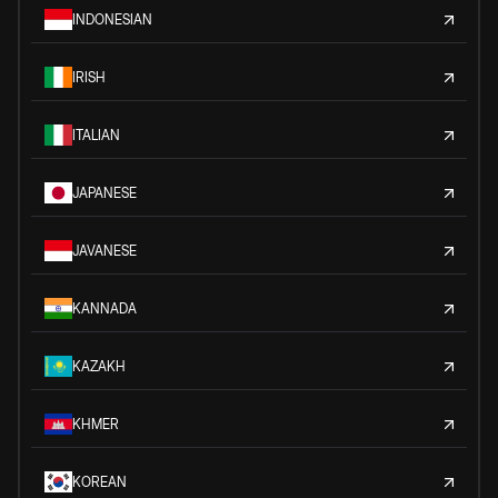
INDONESIAN
IRISH
ITALIAN
JAPANESE
JAVANESE
KANNADA
KAZAKH
KHMER
KOREAN