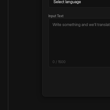
Input Text
0
/ 1500