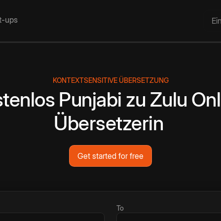
rt-ups
Ei
KONTEXTSENSITIVE ÜBERSETZUNG
tenlos
Punjabi
zu
Zulu
Onl
Übersetzerin
Get started for free
To