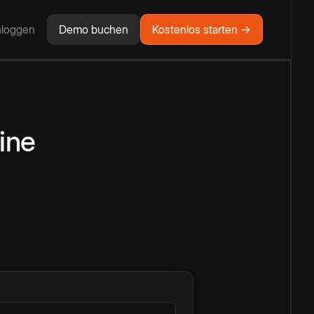
nloggen
Demo buchen
Kostenlos starten →
ine