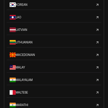
KOREAN
LAO
LATVIAN
LITHUANIAN
MACEDONIAN
MALAY
MALAYALAM
MALTESE
MARATHI