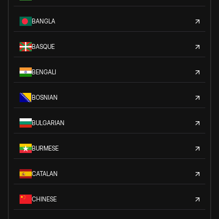
BANGLA
BASQUE
BENGALI
BOSNIAN
BULGARIAN
BURMESE
CATALAN
CHINESE