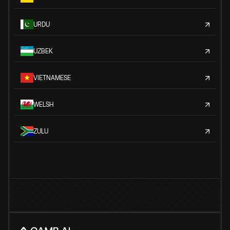
URDU
UZBEK
VIETNAMESE
WELSH
ZULU