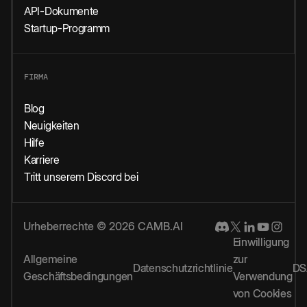
API-Dokumente
Startup-Programm
FIRMA
Blog
Neuigkeiten
Hilfe
Karriere
Tritt unserem Discord bei
Urheberrechte © 2026 CAMB.AI
Einwilligung
Allgemeine
zur
Datenschutzrichtlinie
DS
Geschäftsbedingungen
Verwendung
von Cookies