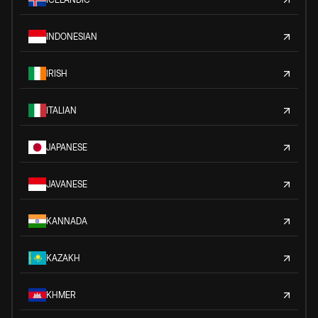
INDONESIAN
IRISH
ITALIAN
JAPANESE
JAVANESE
KANNADA
KAZAKH
KHMER