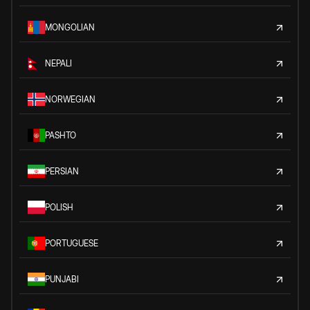
MONGOLIAN
NEPALI
NORWEGIAN
PASHTO
PERSIAN
POLISH
PORTUGUESE
PUNJABI