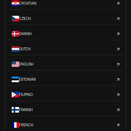
CROATIAN
CZECH
DANISH
DUTCH
ENGLISH
ESTONIAN
FILIPINO
FINNISH
FRENCH