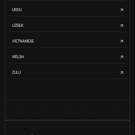
URDU
UZBEK
VIETNAMESE
WELSH
ZULU