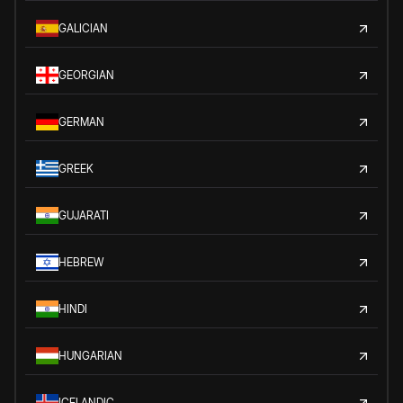
GALICIAN
GEORGIAN
GERMAN
GREEK
GUJARATI
HEBREW
HINDI
HUNGARIAN
ICELANDIC