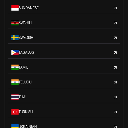
SUNDANESE
SWAHILI
SWEDISH
TAGALOG
TAMIL
TELUGU
THAI
TURKISH
UKRAINIAN