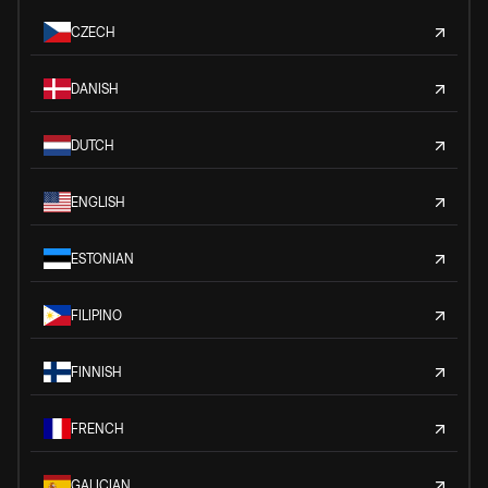
CZECH
DANISH
DUTCH
ENGLISH
ESTONIAN
FILIPINO
FINNISH
FRENCH
GALICIAN