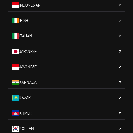
INDONESIAN
IRISH
ITALIAN
JAPANESE
JAVANESE
KANNADA
KAZAKH
KHMER
KOREAN