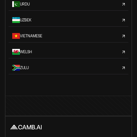
URDU
UZBEK
VIETNAMESE
WELSH
ZULU