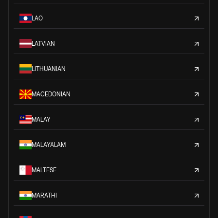
LAO
LATVIAN
LITHUANIAN
MACEDONIAN
MALAY
MALAYALAM
MALTESE
MARATHI