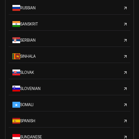
RUSSIAN
SANSKRIT
SERBIAN
SINHALA
SLOVAK
SLOVENIAN
SOMALI
SPANISH
SUNDANESE