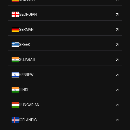
GEORGIAN
GERMAN
GREEK
GUJARATI
HEBREW
HINDI
HUNGARIAN
ICELANDIC