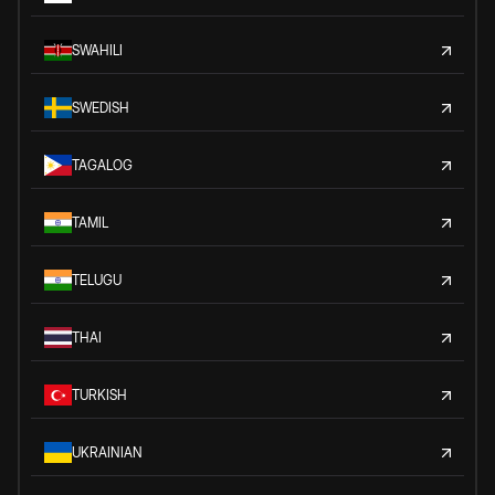
SWAHILI
SWEDISH
TAGALOG
TAMIL
TELUGU
THAI
TURKISH
UKRAINIAN