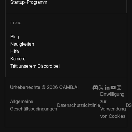
Startup-Programm
FIRMA
Blog
Neuigkeiten
Hilfe
Karriere
Tritt unserem Discord bei
Urheberrechte © 2026 CAMB.AI
Einwilligung
Allgemeine
zur
Datenschutzrichtlinie
DS
Geschäftsbedingungen
Verwendung
von Cookies