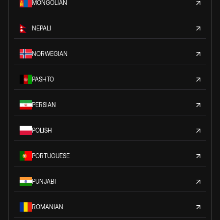
MONGOLIAN
NEPALI
NORWEGIAN
PASHTO
PERSIAN
POLISH
PORTUGUESE
PUNJABI
ROMANIAN