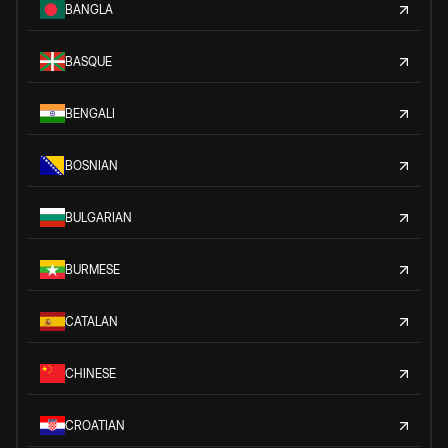
BANGLA
BASQUE
BENGALI
BOSNIAN
BULGARIAN
BURMESE
CATALAN
CHINESE
CROATIAN