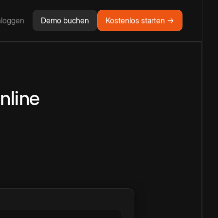
nloggen
Demo buchen
Kostenlos starten →
nline