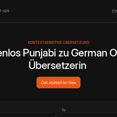
rt-ups
Ei
KONTEXTSENSITIVE ÜBERSETZUNG
enlos
Punjabi
zu
German
O
Übersetzerin
Get started for free
To