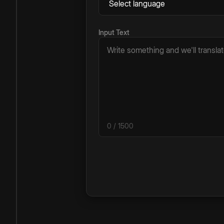
Input Text
0
/ 1500