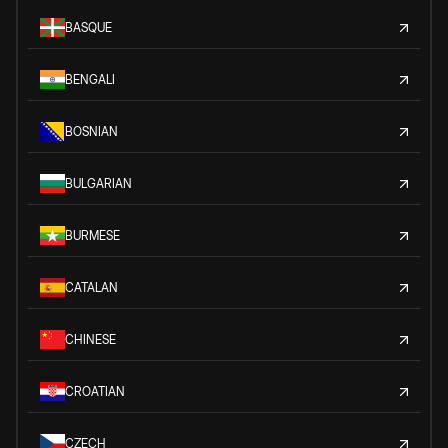
BASQUE
BENGALI
BOSNIAN
BULGARIAN
BURMESE
CATALAN
CHINESE
CROATIAN
CZECH