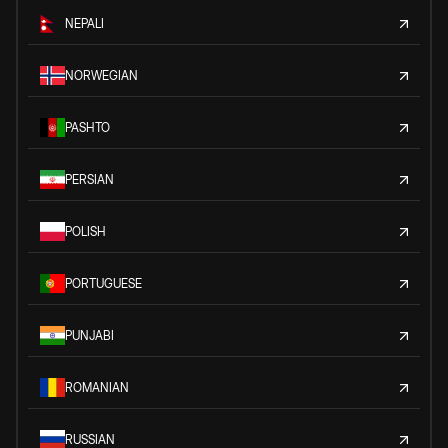
NEPALI
NORWEGIAN
PASHTO
PERSIAN
POLISH
PORTUGUESE
PUNJABI
ROMANIAN
RUSSIAN