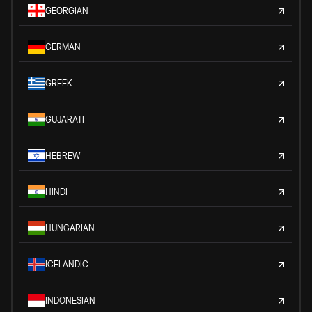
GEORGIAN
GERMAN
GREEK
GUJARATI
HEBREW
HINDI
HUNGARIAN
ICELANDIC
INDONESIAN