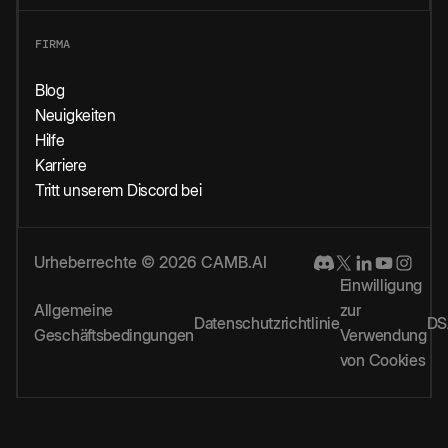
FIRMA
Blog
Neuigkeiten
Hilfe
Karriere
Tritt unserem Discord bei
Urheberrechte © 2026 CAMB.AI
Einwilligung
Allgemeine
zur
Datenschutzrichtlinie
DS
Geschäftsbedingungen
Verwendung
von Cookies