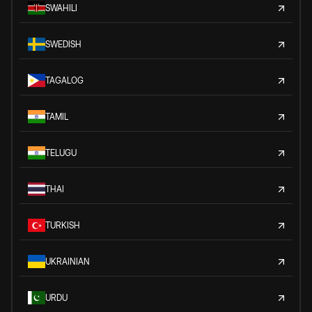
SWAHILI
SWEDISH
TAGALOG
TAMIL
TELUGU
THAI
TURKISH
UKRAINIAN
URDU