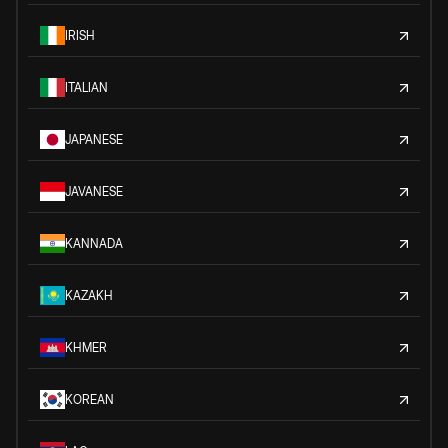
IRISH
ITALIAN
JAPANESE
JAVANESE
KANNADA
KAZAKH
KHMER
KOREAN