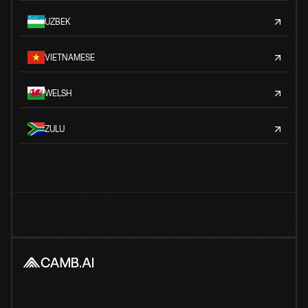
UZBEK
VIETNAMESE
WELSH
ZULU