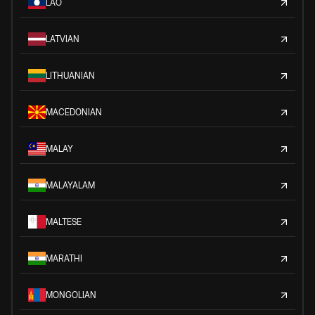
LAO
LATVIAN
LITHUANIAN
MACEDONIAN
MALAY
MALAYALAM
MALTESE
MARATHI
MONGOLIAN