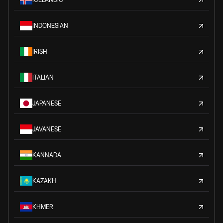
INDONESIAN
IRISH
ITALIAN
JAPANESE
JAVANESE
KANNADA
KAZAKH
KHMER