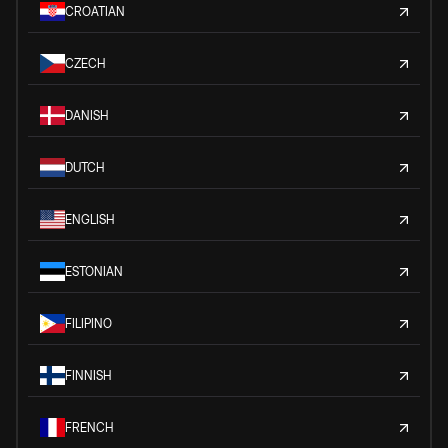
CROATIAN
CZECH
DANISH
DUTCH
ENGLISH
ESTONIAN
FILIPINO
FINNISH
FRENCH