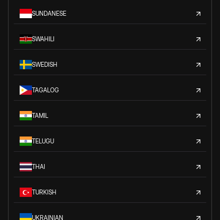
SUNDANESE
SWAHILI
SWEDISH
TAGALOG
TAMIL
TELUGU
THAI
TURKISH
UKRAINIAN