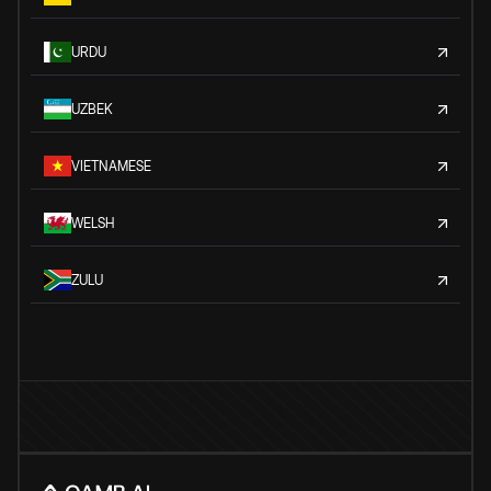
URDU
UZBEK
VIETNAMESE
WELSH
ZULU