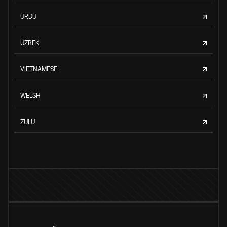
URDU
UZBEK
VIETNAMESE
WELSH
ZULU