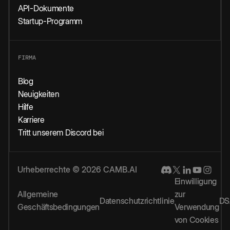
API-Dokumente
Startup-Programm
FIRMA
Blog
Neuigkeiten
Hilfe
Karriere
Tritt unserem Discord bei
Urheberrechte © 2026 CAMB.AI
Einwilligung
Allgemeine
zur
Datenschutzrichtlinie
DS
Geschäftsbedingungen
Verwendung
von Cookies