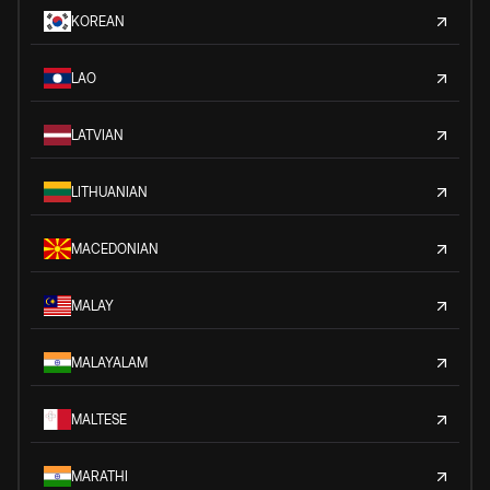
KOREAN
LAO
LATVIAN
LITHUANIAN
MACEDONIAN
MALAY
MALAYALAM
MALTESE
MARATHI