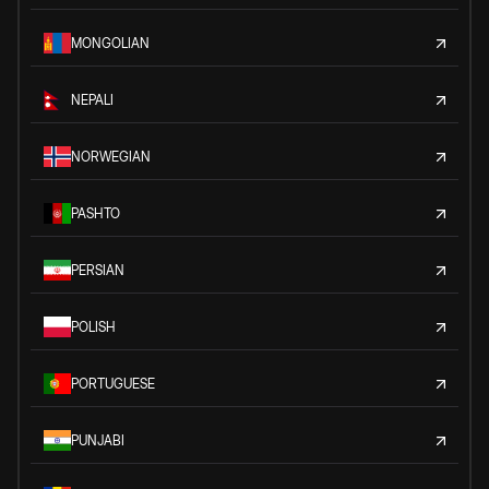
MONGOLIAN
NEPALI
NORWEGIAN
PASHTO
PERSIAN
POLISH
PORTUGUESE
PUNJABI