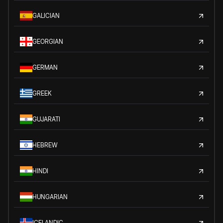
GALICIAN
GEORGIAN
GERMAN
GREEK
GUJARATI
HEBREW
HINDI
HUNGARIAN
ICELANDIC