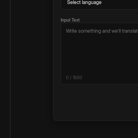
Input Text
0
/ 1500