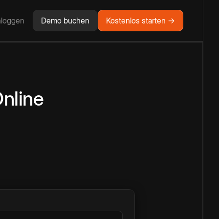
nloggen
Demo buchen
Kostenlos starten →
nline