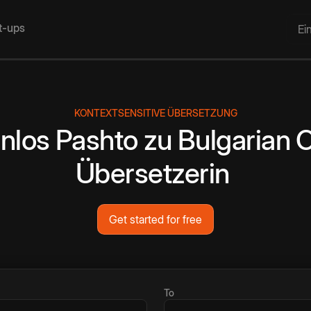
rt-ups
Ei
KONTEXTSENSITIVE ÜBERSETZUNG
nlos
Pashto
zu
Bulgarian
O
Übersetzerin
Get started for free
To