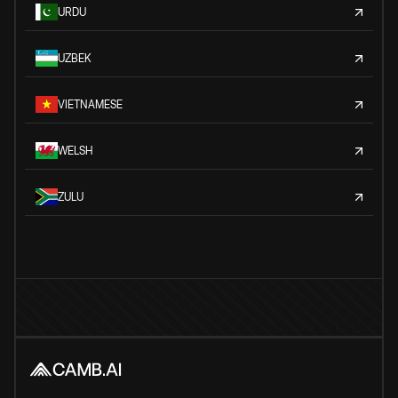
URDU
UZBEK
VIETNAMESE
WELSH
ZULU