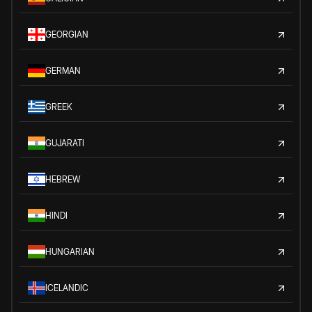
GEORGIAN
GERMAN
GREEK
GUJARATI
HEBREW
HINDI
HUNGARIAN
ICELANDIC