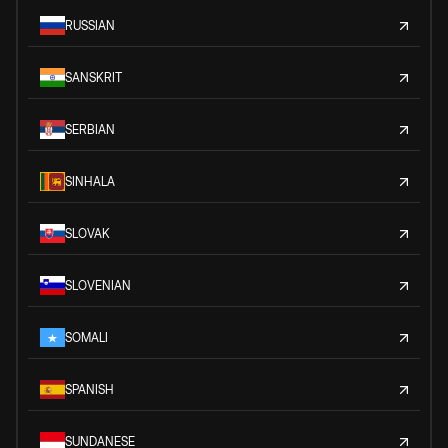
RUSSIAN
SANSKRIT
SERBIAN
SINHALA
SLOVAK
SLOVENIAN
SOMALI
SPANISH
SUNDANESE