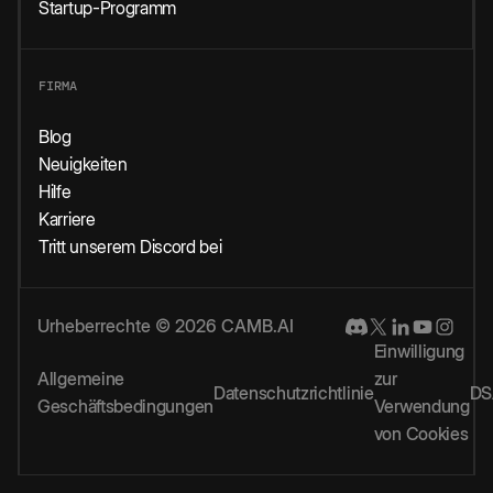
Startup-Programm
FIRMA
Blog
Neuigkeiten
Hilfe
Karriere
Tritt unserem Discord bei
Urheberrechte © 2026 CAMB.AI
Einwilligung
Allgemeine
zur
Datenschutzrichtlinie
DS
Geschäftsbedingungen
Verwendung
von Cookies