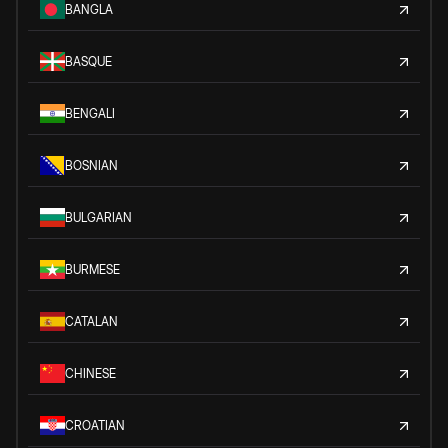
BANGLA
BASQUE
BENGALI
BOSNIAN
BULGARIAN
BURMESE
CATALAN
CHINESE
CROATIAN