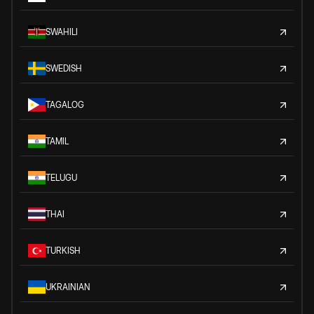
SWAHILI
SWEDISH
TAGALOG
TAMIL
TELUGU
THAI
TURKISH
UKRAINIAN