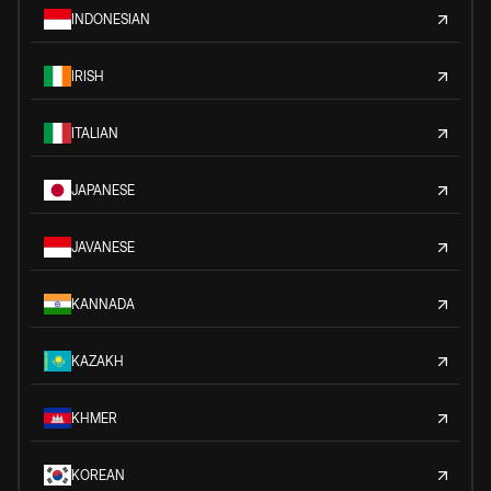
INDONESIAN
IRISH
ITALIAN
JAPANESE
JAVANESE
KANNADA
KAZAKH
KHMER
KOREAN