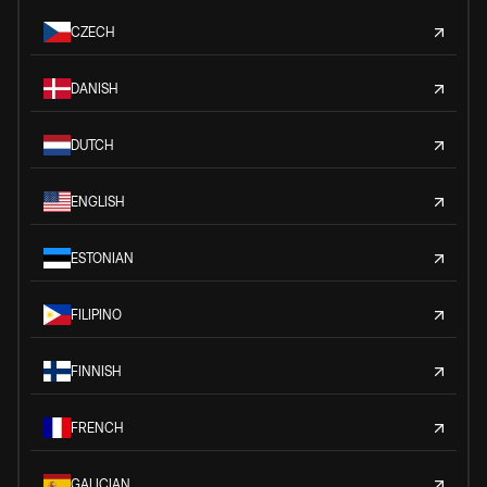
CZECH
DANISH
DUTCH
ENGLISH
ESTONIAN
FILIPINO
FINNISH
FRENCH
GALICIAN