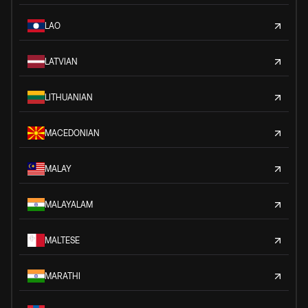
LAO
LATVIAN
LITHUANIAN
MACEDONIAN
MALAY
MALAYALAM
MALTESE
MARATHI