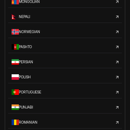
MONGOLIAN
NEPALI
NORWEGIAN
PASHTO
PERSIAN
POLISH
PORTUGUESE
PUNJABI
ROMANIAN