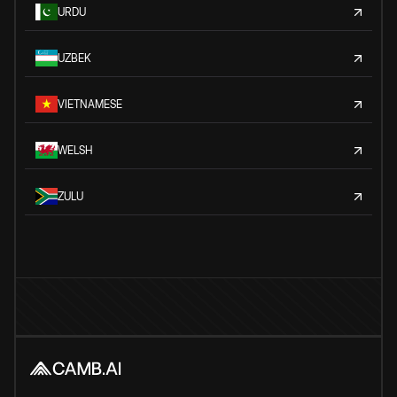
URDU
UZBEK
VIETNAMESE
WELSH
ZULU