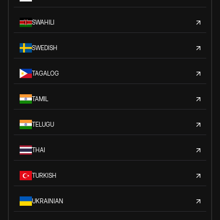
SWAHILI
SWEDISH
TAGALOG
TAMIL
TELUGU
THAI
TURKISH
UKRAINIAN