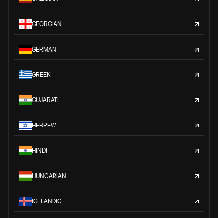
GEORGIAN
GERMAN
GREEK
GUJARATI
HEBREW
HINDI
HUNGARIAN
ICELANDIC