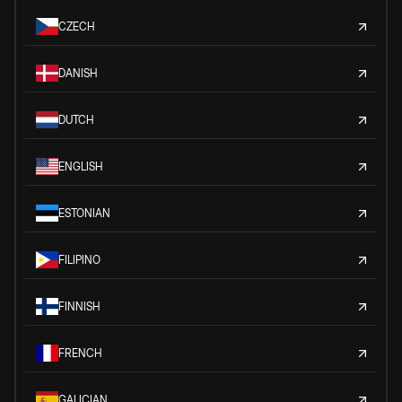
CZECH
DANISH
DUTCH
ENGLISH
ESTONIAN
FILIPINO
FINNISH
FRENCH
GALICIAN