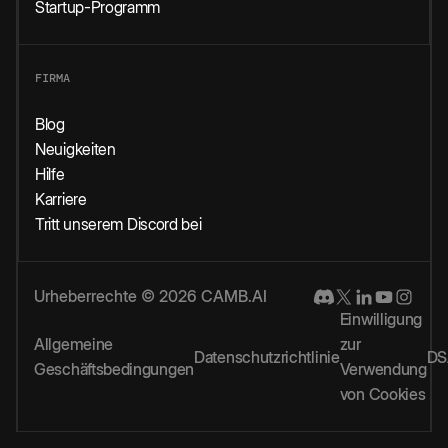
Startup-Programm
FIRMA
Blog
Neuigkeiten
Hilfe
Karriere
Tritt unserem Discord bei
Urheberrechte © 2026 CAMB.AI
Einwilligung
Allgemeine
zur
Datenschutzrichtlinie
DS
Geschäftsbedingungen
Verwendung
von Cookies