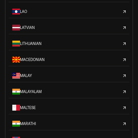
LAO
LATVIAN
LITHUANIAN
MACEDONIAN
MALAY
MALAYALAM
MALTESE
MARATHI