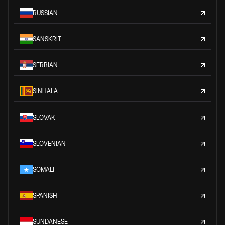
RUSSIAN
SANSKRIT
SERBIAN
SINHALA
SLOVAK
SLOVENIAN
SOMALI
SPANISH
SUNDANESE