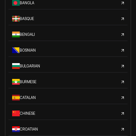
BANGLA
BASQUE
BENGALI
BOSNIAN
BULGARIAN
BURMESE
CATALAN
CHINESE
CROATIAN