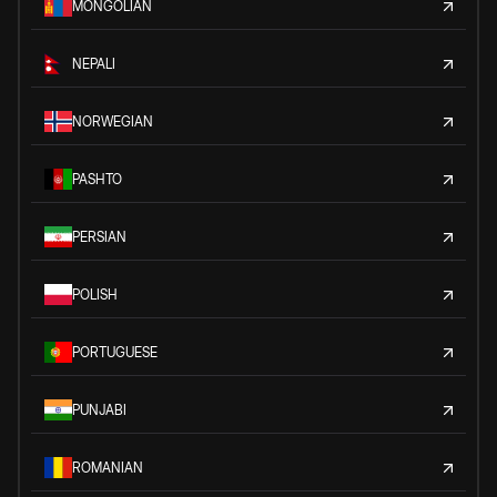
MONGOLIAN
NEPALI
NORWEGIAN
PASHTO
PERSIAN
POLISH
PORTUGUESE
PUNJABI
ROMANIAN