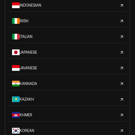
INDONESIAN
IRISH
ITALIAN
JAPANESE
JAVANESE
KANNADA
KAZAKH
KHMER
KOREAN