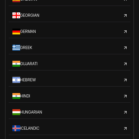
GEORGIAN
GERMAN
GREEK
GUJARATI
HEBREW
HINDI
HUNGARIAN
ICELANDIC