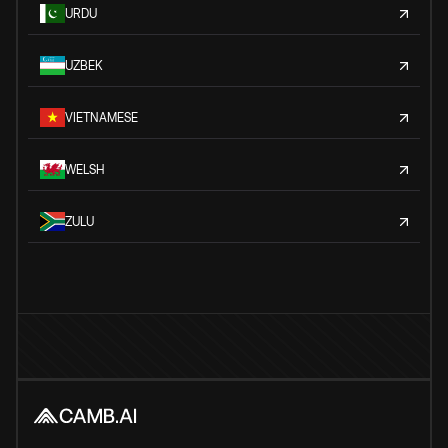
URDU
UZBEK
VIETNAMESE
WELSH
ZULU