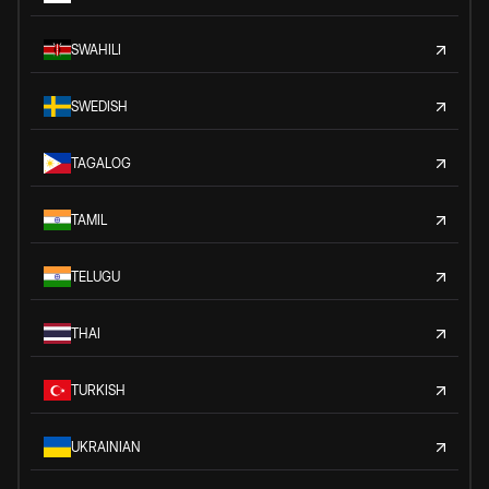
SWAHILI
SWEDISH
TAGALOG
TAMIL
TELUGU
THAI
TURKISH
UKRAINIAN