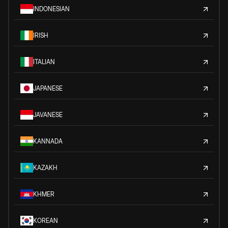
INDONESIAN
IRISH
ITALIAN
JAPANESE
JAVANESE
KANNADA
KAZAKH
KHMER
KOREAN