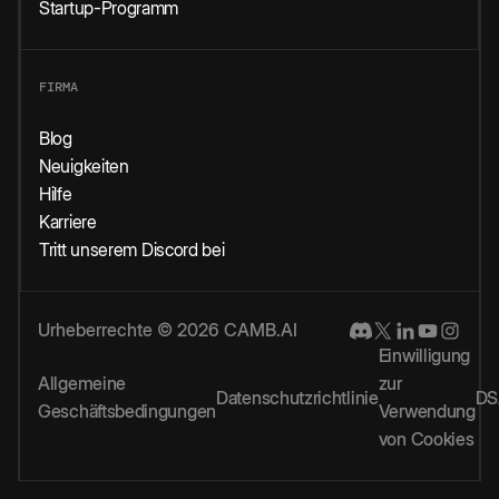
Startup-Programm
FIRMA
Blog
Neuigkeiten
Hilfe
Karriere
Tritt unserem Discord bei
Urheberrechte © 2026 CAMB.AI
Einwilligung
Allgemeine
zur
Datenschutzrichtlinie
DS
Geschäftsbedingungen
Verwendung
von Cookies