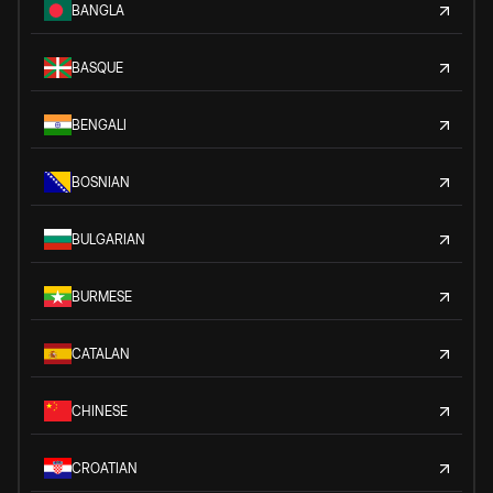
BANGLA
BASQUE
BENGALI
BOSNIAN
BULGARIAN
BURMESE
CATALAN
CHINESE
CROATIAN