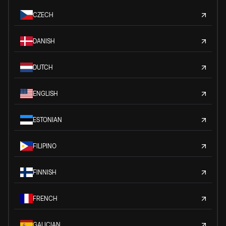
CZECH
DANISH
DUTCH
ENGLISH
ESTONIAN
FILIPINO
FINNISH
FRENCH
GALICIAN