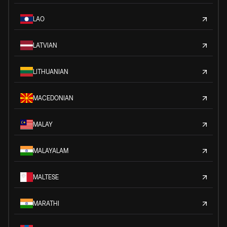
LAO
LATVIAN
LITHUANIAN
MACEDONIAN
MALAY
MALAYALAM
MALTESE
MARATHI