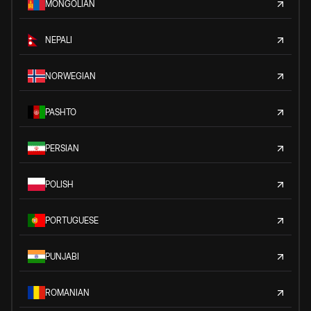
MONGOLIAN
NEPALI
NORWEGIAN
PASHTO
PERSIAN
POLISH
PORTUGUESE
PUNJABI
ROMANIAN