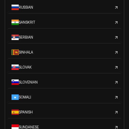
RUSSIAN
SANSKRIT
SERBIAN
SINHALA
SLOVAK
SLOVENIAN
SOMALI
SPANISH
SUNDANESE