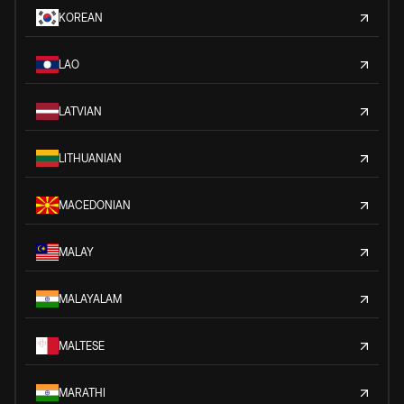
KOREAN
LAO
LATVIAN
LITHUANIAN
MACEDONIAN
MALAY
MALAYALAM
MALTESE
MARATHI