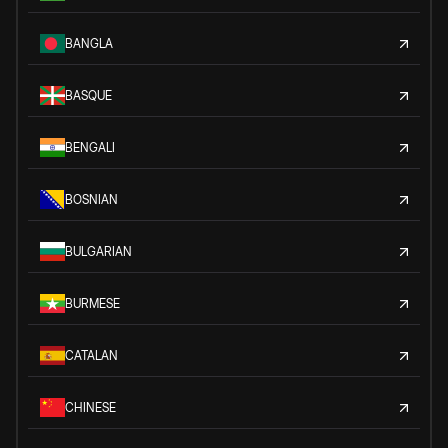
BANGLA
BASQUE
BENGALI
BOSNIAN
BULGARIAN
BURMESE
CATALAN
CHINESE