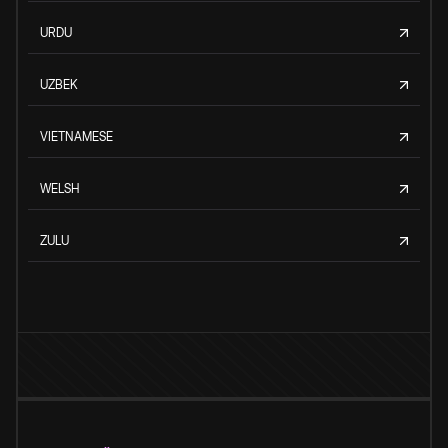
URDU
UZBEK
VIETNAMESE
WELSH
ZULU