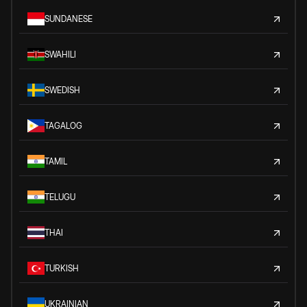
SUNDANESE
SWAHILI
SWEDISH
TAGALOG
TAMIL
TELUGU
THAI
TURKISH
UKRAINIAN