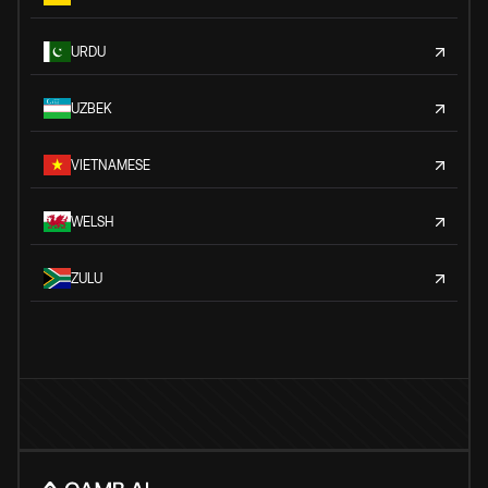
URDU
UZBEK
VIETNAMESE
WELSH
ZULU