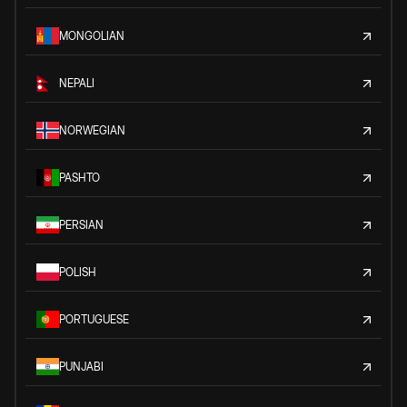
MONGOLIAN
NEPALI
NORWEGIAN
PASHTO
PERSIAN
POLISH
PORTUGUESE
PUNJABI