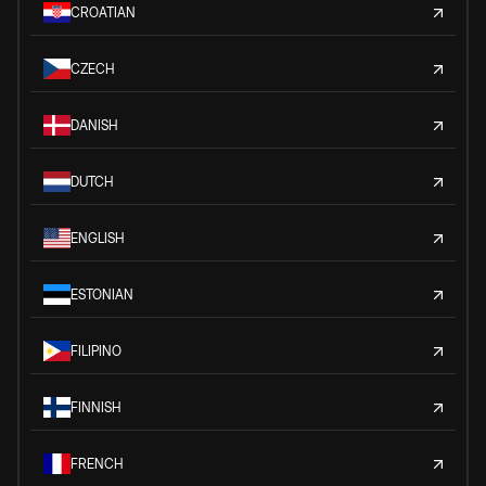
CROATIAN
CZECH
DANISH
DUTCH
ENGLISH
ESTONIAN
FILIPINO
FINNISH
FRENCH