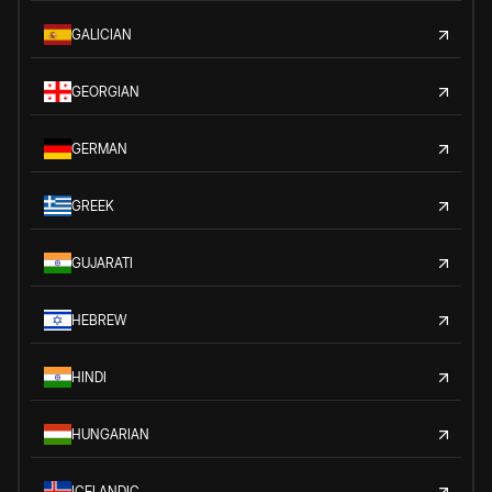
GALICIAN
GEORGIAN
GERMAN
GREEK
GUJARATI
HEBREW
HINDI
HUNGARIAN
ICELANDIC