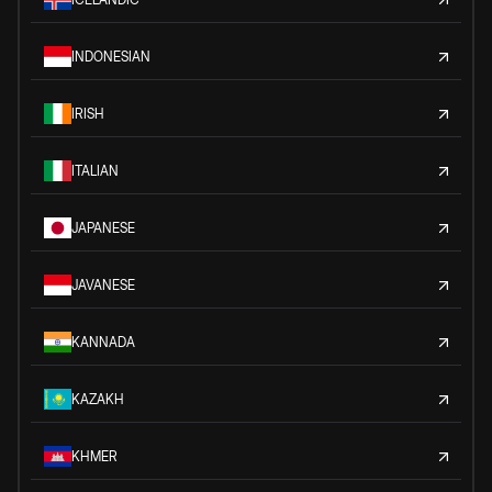
INDONESIAN
IRISH
ITALIAN
JAPANESE
JAVANESE
KANNADA
KAZAKH
KHMER