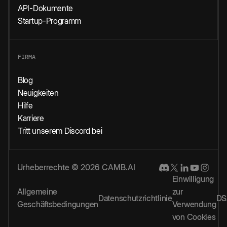
API-Dokumente
Startup-Programm
FIRMA
Blog
Neuigkeiten
Hilfe
Karriere
Tritt unserem Discord bei
Urheberrechte © 2026 CAMB.AI
Einwilligung
Allgemeine
zur
Datenschutzrichtlinie
DS
Geschäftsbedingungen
Verwendung
von Cookies