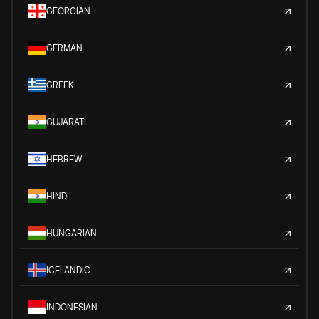
GEORGIAN
GERMAN
GREEK
GUJARATI
HEBREW
HINDI
HUNGARIAN
ICELANDIC
INDONESIAN