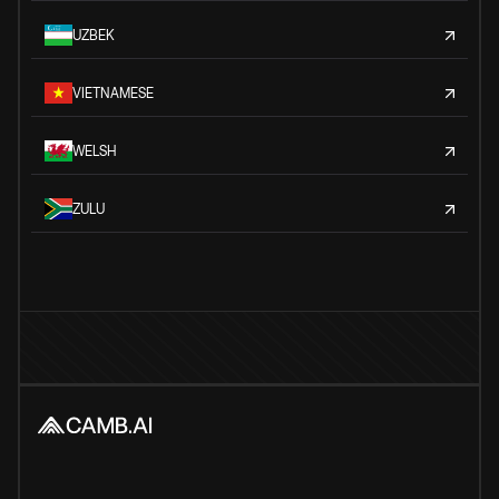
UZBEK
VIETNAMESE
WELSH
ZULU