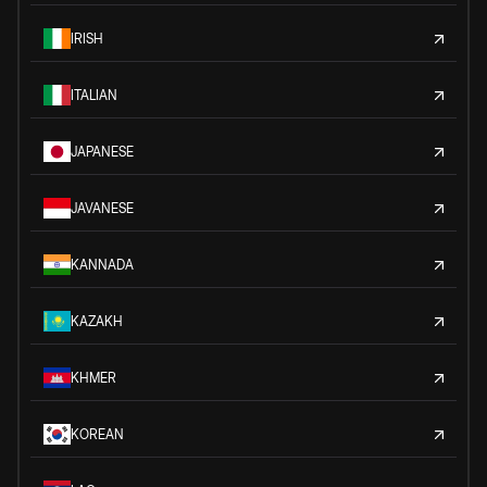
IRISH
ITALIAN
JAPANESE
JAVANESE
KANNADA
KAZAKH
KHMER
KOREAN