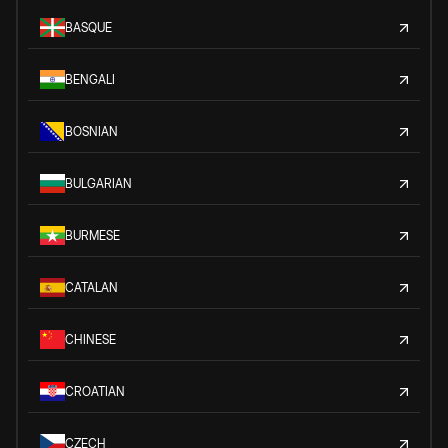
BASQUE
BENGALI
BOSNIAN
BULGARIAN
BURMESE
CATALAN
CHINESE
CROATIAN
CZECH