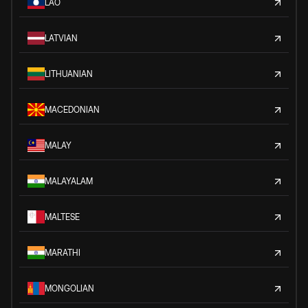
LAO
LATVIAN
LITHUANIAN
MACEDONIAN
MALAY
MALAYALAM
MALTESE
MARATHI
MONGOLIAN