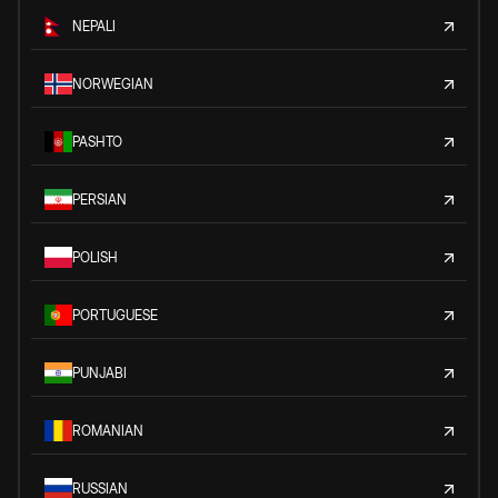
NEPALI
NORWEGIAN
PASHTO
PERSIAN
POLISH
PORTUGUESE
PUNJABI
ROMANIAN
RUSSIAN