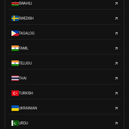
SWAHILI
SWEDISH
TAGALOG
TAMIL
TELUGU
THAI
TURKISH
UKRAINIAN
URDU