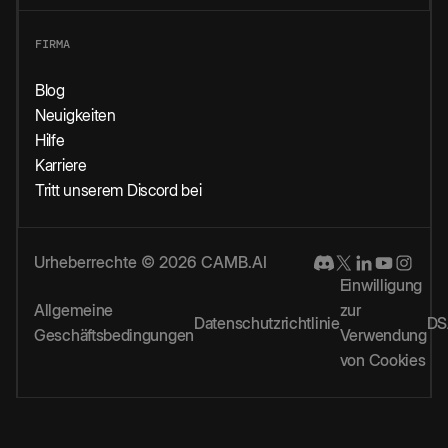
FIRMA
Blog
Neuigkeiten
Hilfe
Karriere
Tritt unserem Discord bei
Urheberrechte © 2026 CAMB.AI
Einwilligung
Allgemeine
zur
Datenschutzrichtlinie
DS
Geschäftsbedingungen
Verwendung
von Cookies