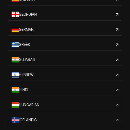
GEORGIAN
GERMAN
GREEK
GUJARATI
HEBREW
HINDI
HUNGARIAN
ICELANDIC