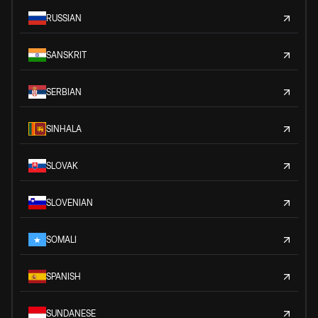
RUSSIAN
SANSKRIT
SERBIAN
SINHALA
SLOVAK
SLOVENIAN
SOMALI
SPANISH
SUNDANESE