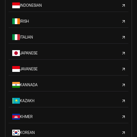
INDONESIAN
IRISH
ITALIAN
JAPANESE
JAVANESE
KANNADA
KAZAKH
KHMER
KOREAN