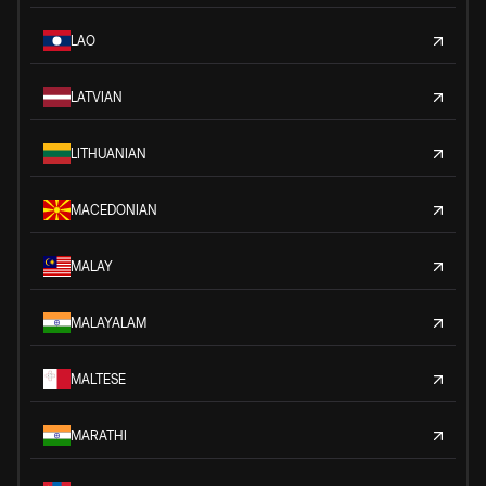
LAO
LATVIAN
LITHUANIAN
MACEDONIAN
MALAY
MALAYALAM
MALTESE
MARATHI