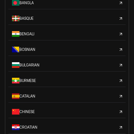
BANGLA
BASQUE
BENGALI
BOSNIAN
BULGARIAN
BURMESE
CATALAN
CHINESE
CROATIAN