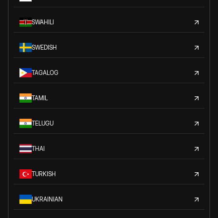
SWAHILI
SWEDISH
TAGALOG
TAMIL
TELUGU
THAI
TURKISH
UKRAINIAN