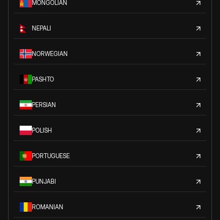
MONGOLIAN
NEPALI
NORWEGIAN
PASHTO
PERSIAN
POLISH
PORTUGUESE
PUNJABI
ROMANIAN