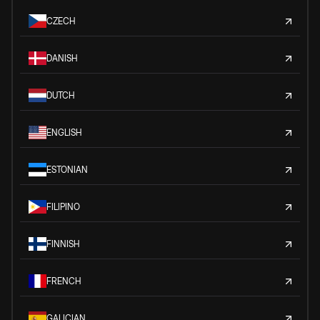
CZECH
DANISH
DUTCH
ENGLISH
ESTONIAN
FILIPINO
FINNISH
FRENCH
GALICIAN