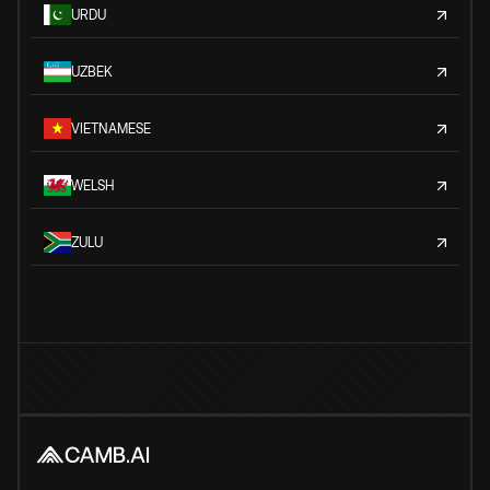
URDU
UZBEK
VIETNAMESE
WELSH
ZULU