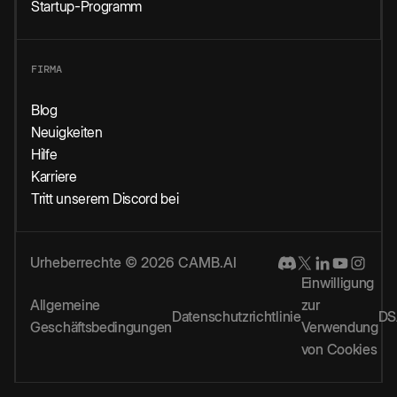
Startup-Programm
FIRMA
Blog
Neuigkeiten
Hilfe
Karriere
Tritt unserem Discord bei
Urheberrechte © 2026 CAMB.AI
Einwilligung
Allgemeine
zur
Datenschutzrichtlinie
DS
Geschäftsbedingungen
Verwendung
von Cookies