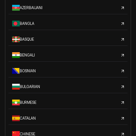
AZERBAIJANI
BANGLA
BASQUE
BENGALI
BOSNIAN
BULGARIAN
BURMESE
CATALAN
CHINESE