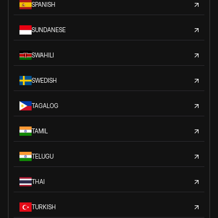
SPANISH
SUNDANESE
SWAHILI
SWEDISH
TAGALOG
TAMIL
TELUGU
THAI
TURKISH