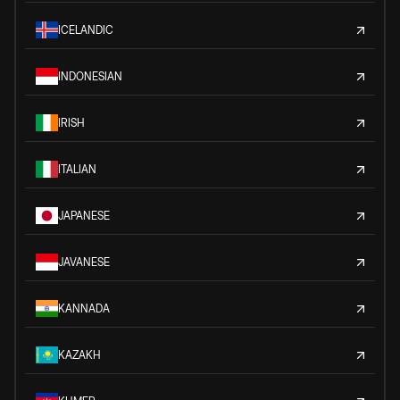
ICELANDIC
INDONESIAN
IRISH
ITALIAN
JAPANESE
JAVANESE
KANNADA
KAZAKH