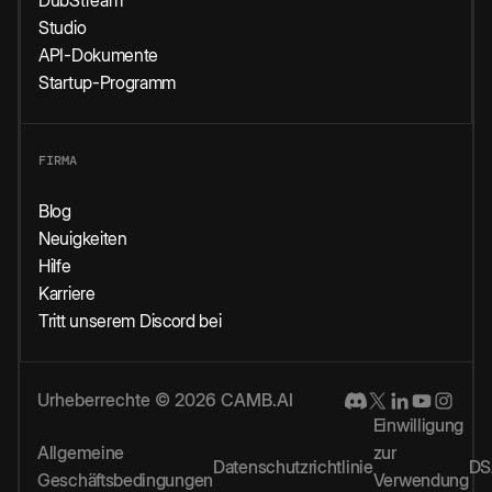
DubStream
Studio
API-Dokumente
Startup-Programm
FIRMA
Blog
Neuigkeiten
Hilfe
Karriere
Tritt unserem Discord bei
Urheberrechte © 2026 CAMB.AI
Einwilligung
Allgemeine
zur
Datenschutzrichtlinie
DS
Geschäftsbedingungen
Verwendung