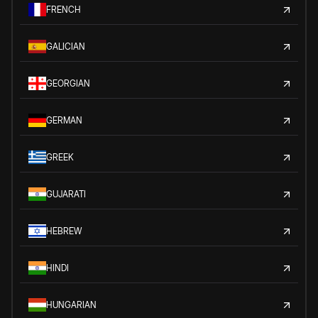
FRENCH
GALICIAN
GEORGIAN
GERMAN
GREEK
GUJARATI
HEBREW
HINDI
HUNGARIAN