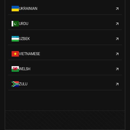
UKRAINIAN
URDU
UZBEK
VIETNAMESE
WELSH
ZULU