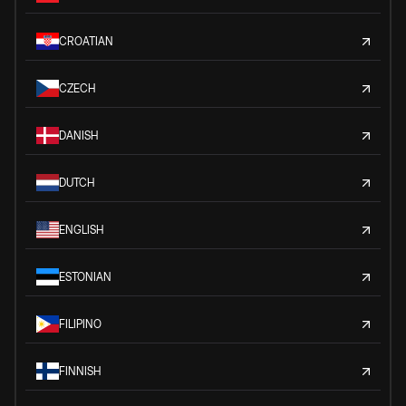
CROATIAN
CZECH
DANISH
DUTCH
ENGLISH
ESTONIAN
FILIPINO
FINNISH