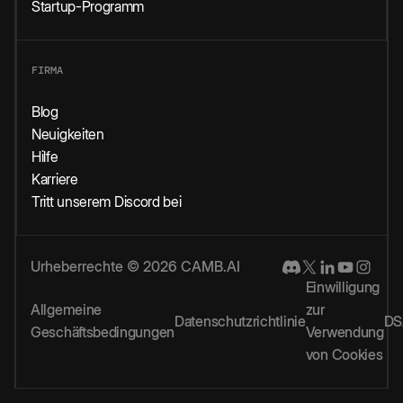
Startup-Programm
FIRMA
Blog
Neuigkeiten
Hilfe
Karriere
Tritt unserem Discord bei
Urheberrechte © 2026 CAMB.AI
Einwilligung
Allgemeine
zur
Datenschutzrichtlinie
DS
Geschäftsbedingungen
Verwendung
von Cookies