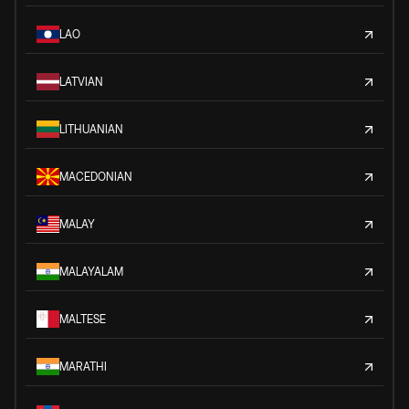
LAO
LATVIAN
LITHUANIAN
MACEDONIAN
MALAY
MALAYALAM
MALTESE
MARATHI