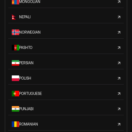
MONGOLIAN
NEPALI
NORWEGIAN
PASHTO
PERSIAN
POLISH
PORTUGUESE
PUNJABI
ROMANIAN