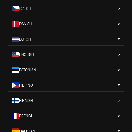
CZECH
DANISH
DUTCH
ENGLISH
ESTONIAN
FILIPINO
FINNISH
FRENCH
GALICIAN