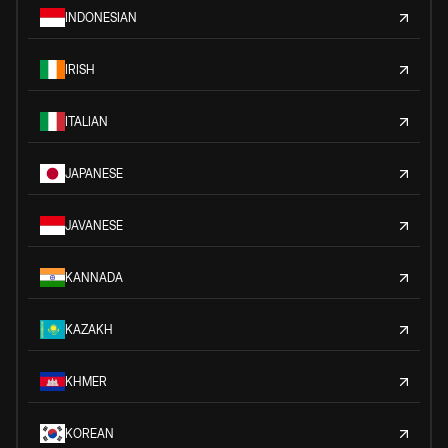
INDONESIAN
IRISH
ITALIAN
JAPANESE
JAVANESE
KANNADA
KAZAKH
KHMER
KOREAN