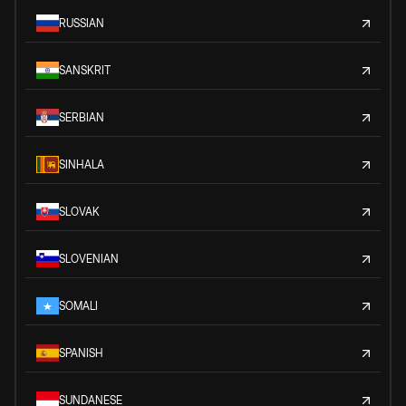
RUSSIAN
SANSKRIT
SERBIAN
SINHALA
SLOVAK
SLOVENIAN
SOMALI
SPANISH
SUNDANESE