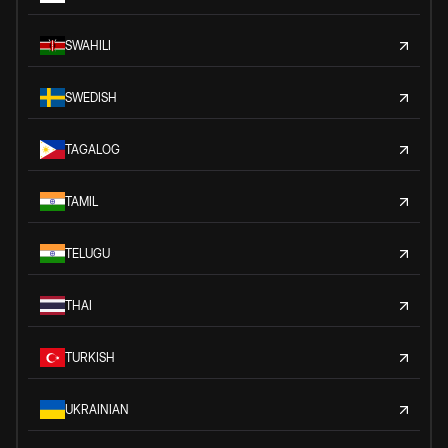
SWAHILI
SWEDISH
TAGALOG
TAMIL
TELUGU
THAI
TURKISH
UKRAINIAN