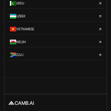
URDU
UZBEK
VIETNAMESE
WELSH
ZULU