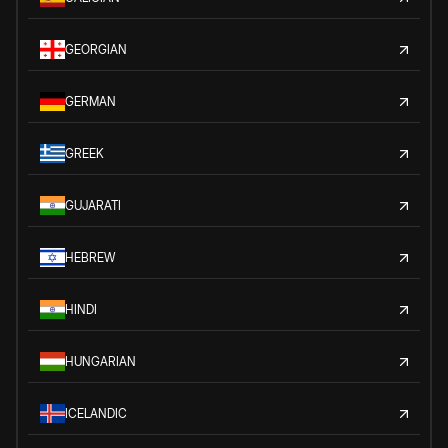
GEORGIAN
GERMAN
GREEK
GUJARATI
HEBREW
HINDI
HUNGARIAN
ICELANDIC