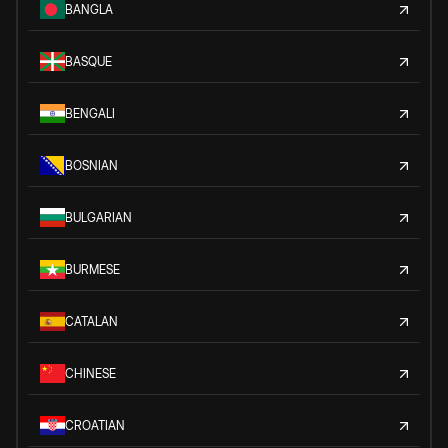
BANGLA
BASQUE
BENGALI
BOSNIAN
BULGARIAN
BURMESE
CATALAN
CHINESE
CROATIAN