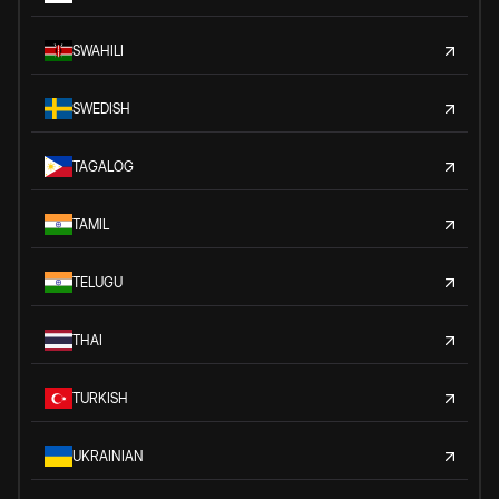
SWAHILI
SWEDISH
TAGALOG
TAMIL
TELUGU
THAI
TURKISH
UKRAINIAN