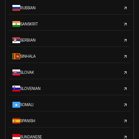
RUSSIAN
SANSKRIT
SERBIAN
SINHALA
SLOVAK
SLOVENIAN
SOMALI
SPANISH
SUNDANESE