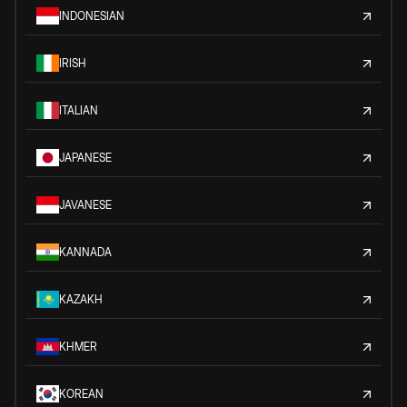
INDONESIAN
IRISH
ITALIAN
JAPANESE
JAVANESE
KANNADA
KAZAKH
KHMER
KOREAN