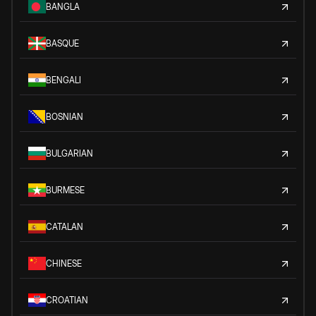
BANGLA
BASQUE
BENGALI
BOSNIAN
BULGARIAN
BURMESE
CATALAN
CHINESE
CROATIAN