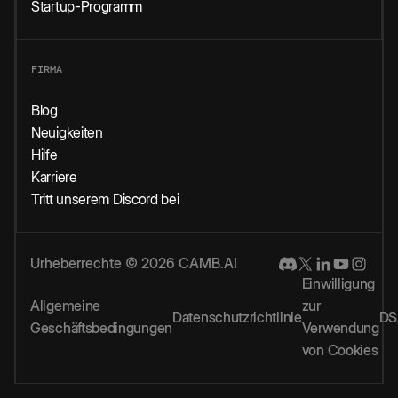
Startup-Programm
FIRMA
Blog
Neuigkeiten
Hilfe
Karriere
Tritt unserem Discord bei
Urheberrechte © 2026 CAMB.AI
Einwilligung
Allgemeine
zur
Datenschutzrichtlinie
DS
Geschäftsbedingungen
Verwendung
von Cookies