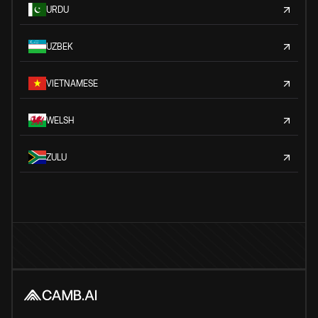
URDU
UZBEK
VIETNAMESE
WELSH
ZULU