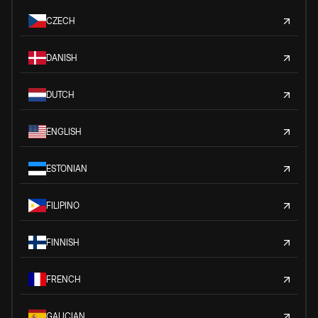
CZECH
DANISH
DUTCH
ENGLISH
ESTONIAN
FILIPINO
FINNISH
FRENCH
GALICIAN