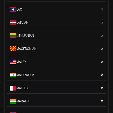
LAO
LATVIAN
LITHUANIAN
MACEDONIAN
MALAY
MALAYALAM
MALTESE
MARATHI