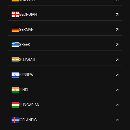
GEORGIAN
GERMAN
GREEK
GUJARATI
HEBREW
HINDI
HUNGARIAN
ICELANDIC