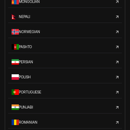
MONGOLIAN
NEPALI
NORWEGIAN
PASHTO
PERSIAN
POLISH
PORTUGUESE
PUNJABI
ROMANIAN