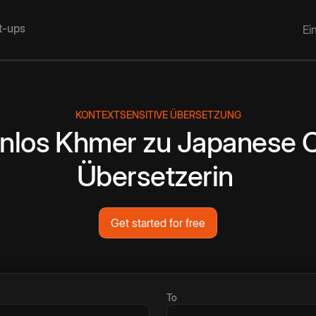
rt-ups
Ei
KONTEXTSENSITIVE ÜBERSETZUNG
nlos
Khmer
zu
Japanese
O
Übersetzerin
Get started for free
To