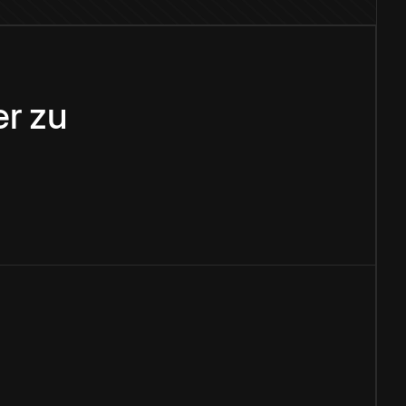
er
zu