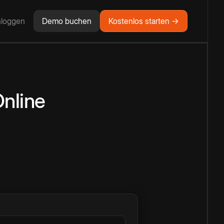
nloggen
Demo buchen
Kostenlos starten →
nline