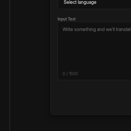
Input Text
0
/ 1500