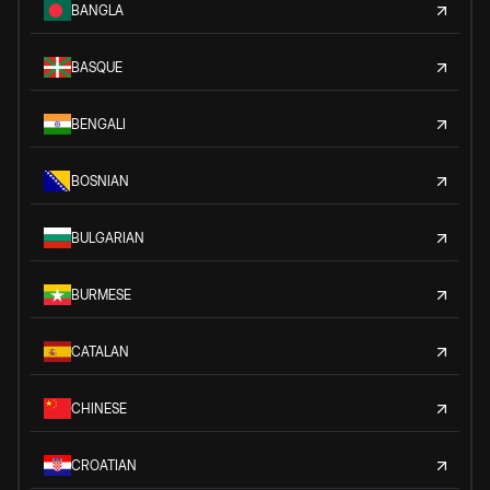
BANGLA
BASQUE
BENGALI
BOSNIAN
BULGARIAN
BURMESE
CATALAN
CHINESE
CROATIAN