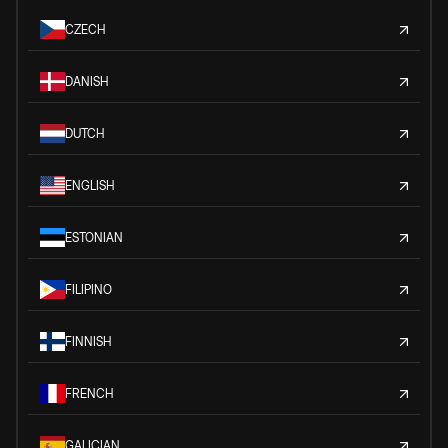
CZECH
DANISH
DUTCH
ENGLISH
ESTONIAN
FILIPINO
FINNISH
FRENCH
GALICIAN