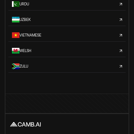
URDU
UZBEK
VIETNAMESE
WELSH
ZULU