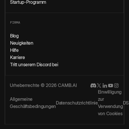
Startup-Programm
FIRMA
Blog
Neuigkeiten
Hilfe
Karriere
Tritt unserem Discord bei
Urheberrechte © 2026 CAMB.AI
Einwilligung
Allgemeine
zur
Datenschutzrichtlinie
DS
Geschäftsbedingungen
Verwendung
von Cookies