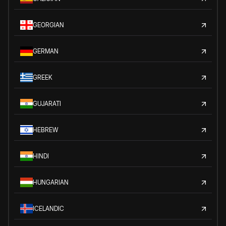
GEORGIAN
GERMAN
GREEK
GUJARATI
HEBREW
HINDI
HUNGARIAN
ICELANDIC