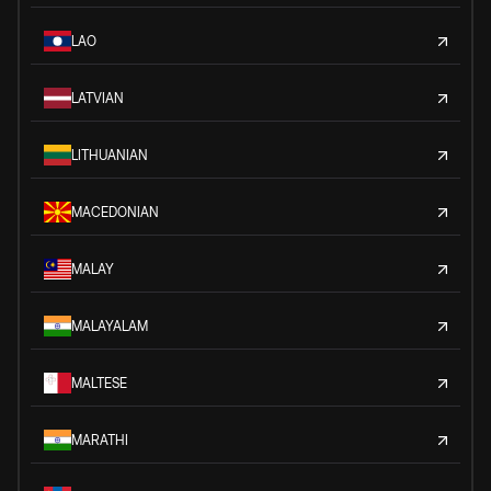
LAO
LATVIAN
LITHUANIAN
MACEDONIAN
MALAY
MALAYALAM
MALTESE
MARATHI