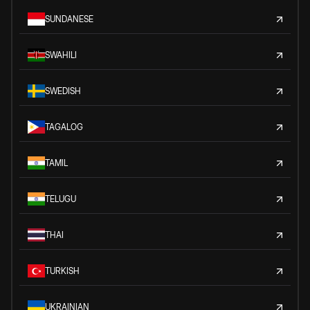
SUNDANESE
SWAHILI
SWEDISH
TAGALOG
TAMIL
TELUGU
THAI
TURKISH
UKRAINIAN