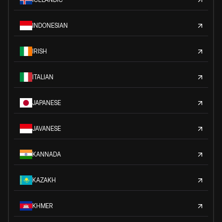
INDONESIAN
IRISH
ITALIAN
JAPANESE
JAVANESE
KANNADA
KAZAKH
KHMER