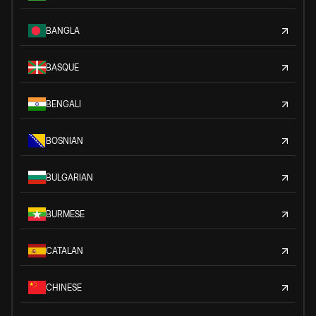
BANGLA
BASQUE
BENGALI
BOSNIAN
BULGARIAN
BURMESE
CATALAN
CHINESE