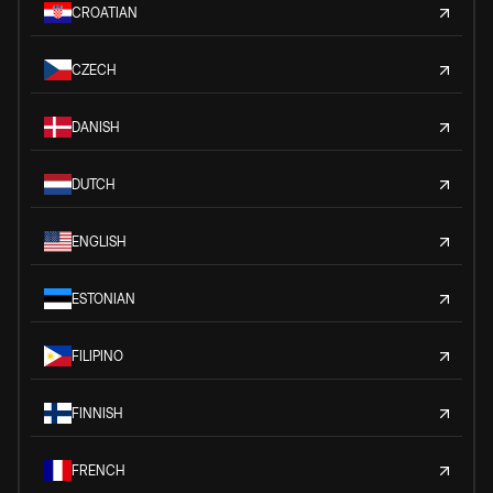
CROATIAN
CZECH
DANISH
DUTCH
ENGLISH
ESTONIAN
FILIPINO
FINNISH
FRENCH