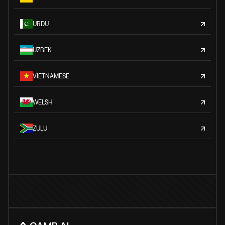
URDU
UZBEK
VIETNAMESE
WELSH
ZULU