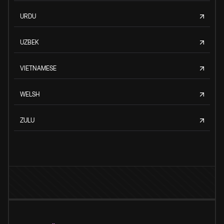
URDU
UZBEK
VIETNAMESE
WELSH
ZULU