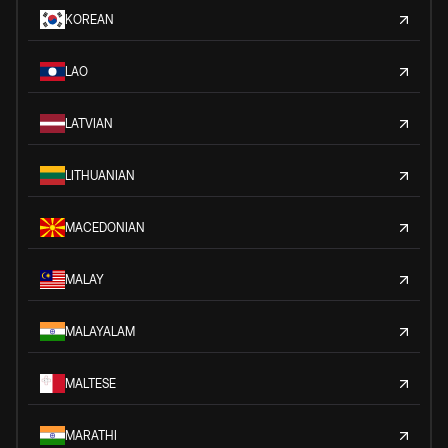
KOREAN
LAO
LATVIAN
LITHUANIAN
MACEDONIAN
MALAY
MALAYALAM
MALTESE
MARATHI