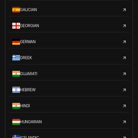
GALICIAN
GEORGIAN
GERMAN
GREEK
GUJARATI
HEBREW
HINDI
HUNGARIAN
ICELANDIC