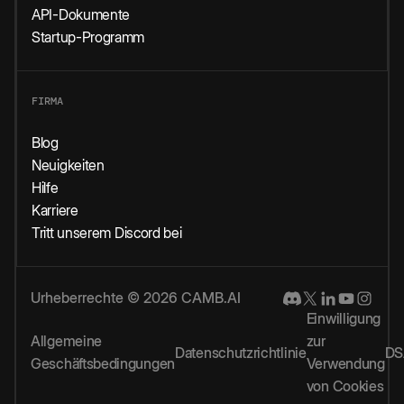
API-Dokumente
Startup-Programm
FIRMA
Blog
Neuigkeiten
Hilfe
Karriere
Tritt unserem Discord bei
Urheberrechte © 2026 CAMB.AI
Einwilligung
Allgemeine
zur
Datenschutzrichtlinie
DS
Geschäftsbedingungen
Verwendung
von Cookies