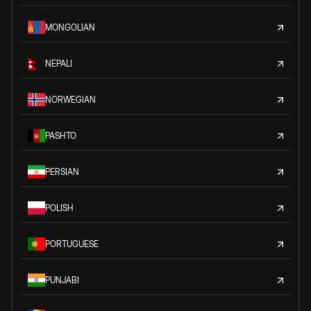
MONGOLIAN
NEPALI
NORWEGIAN
PASHTO
PERSIAN
POLISH
PORTUGUESE
PUNJABI