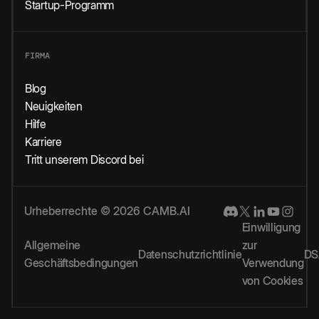
Startup-Programm
FIRMA
Blog
Neuigkeiten
Hilfe
Karriere
Tritt unserem Discord bei
Urheberrechte © 2026 CAMB.AI
Einwilligung
Allgemeine
zur
Datenschutzrichtlinie
DS
Geschäftsbedingungen
Verwendung
von Cookies