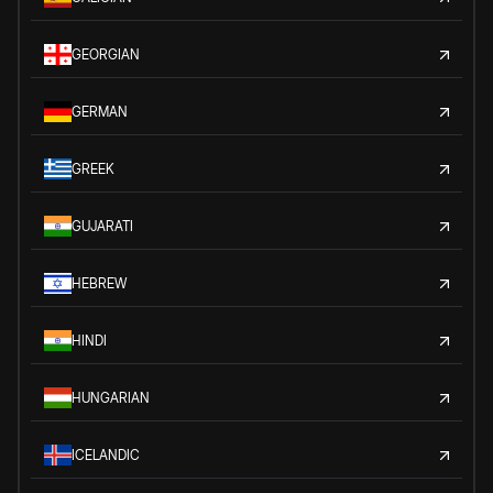
GEORGIAN
GERMAN
GREEK
GUJARATI
HEBREW
HINDI
HUNGARIAN
ICELANDIC