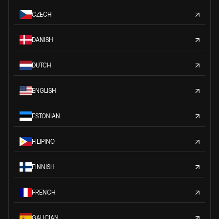
CZECH
DANISH
DUTCH
ENGLISH
ESTONIAN
FILIPINO
FINNISH
FRENCH
GALICIAN