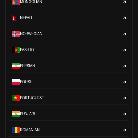
MONGOLIAN
NEPALI
NORWEGIAN
PASHTO
PERSIAN
POLISH
PORTUGUESE
PUNJABI
ROMANIAN