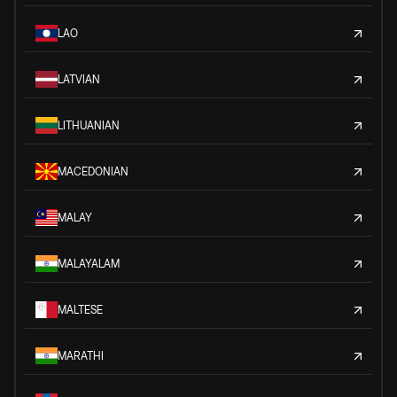
LAO
LATVIAN
LITHUANIAN
MACEDONIAN
MALAY
MALAYALAM
MALTESE
MARATHI