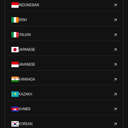
INDONESIAN
IRISH
ITALIAN
JAPANESE
JAVANESE
KANNADA
KAZAKH
KHMER
KOREAN