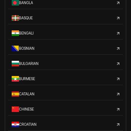
BANGLA
BASQUE
BENGALI
BOSNIAN
BULGARIAN
BURMESE
CATALAN
CHINESE
CROATIAN