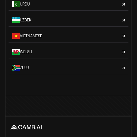
URDU
UZBEK
VIETNAMESE
WELSH
ZULU