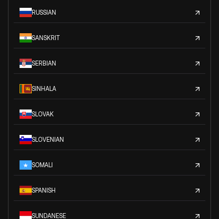
RUSSIAN
SANSKRIT
SERBIAN
SINHALA
SLOVAK
SLOVENIAN
SOMALI
SPANISH
SUNDANESE