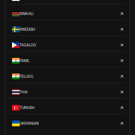
SWAHILI
SWEDISH
TAGALOG
TAMIL
TELUGU
THAI
TURKISH
UKRAINIAN