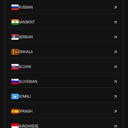
RUSSIAN
SANSKRIT
SERBIAN
SINHALA
SLOVAK
SLOVENIAN
SOMALI
SPANISH
SUNDANESE