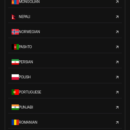
MONGOLIAN
NEPALI
NORWEGIAN
PASHTO
PERSIAN
POLISH
PORTUGUESE
PUNJABI
ROMANIAN