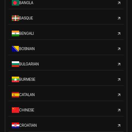
BANGLA
BASQUE
BENGALI
BOSNIAN
BULGARIAN
BURMESE
CATALAN
CHINESE
CROATIAN