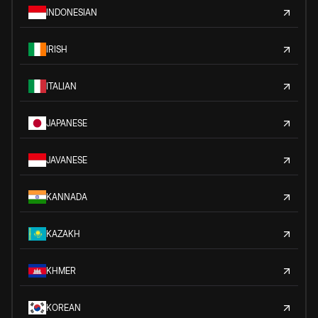
INDONESIAN
IRISH
ITALIAN
JAPANESE
JAVANESE
KANNADA
KAZAKH
KHMER
KOREAN