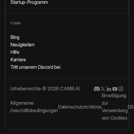
Startup-Programm
FIRMA
Blog
Neuigkeiten
Hilfe
Karriere
Tritt unserem Discord bei
Urheberrechte © 2026 CAMB.AI
Einwilligung
Allgemeine
zur
Datenschutzrichtlinie
DS
Geschäftsbedingungen
Verwendung
von Cookies