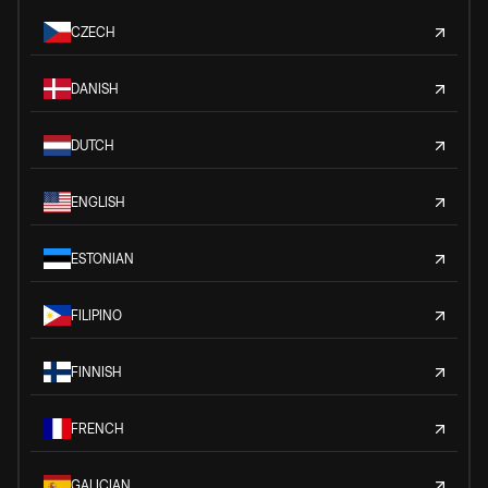
CZECH
DANISH
DUTCH
ENGLISH
ESTONIAN
FILIPINO
FINNISH
FRENCH
GALICIAN