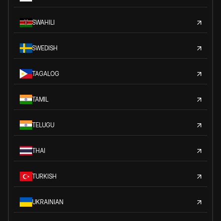
SWAHILI
SWEDISH
TAGALOG
TAMIL
TELUGU
THAI
TURKISH
UKRAINIAN