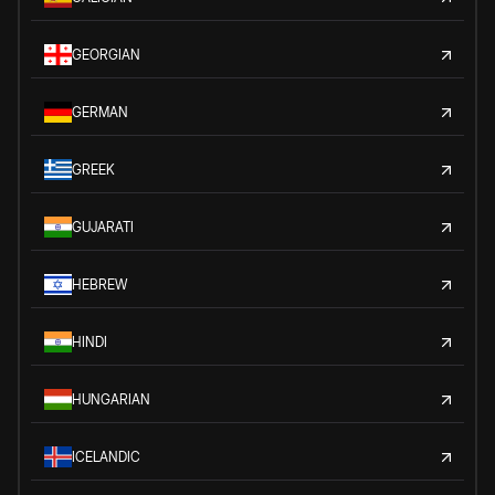
GEORGIAN
GERMAN
GREEK
GUJARATI
HEBREW
HINDI
HUNGARIAN
ICELANDIC