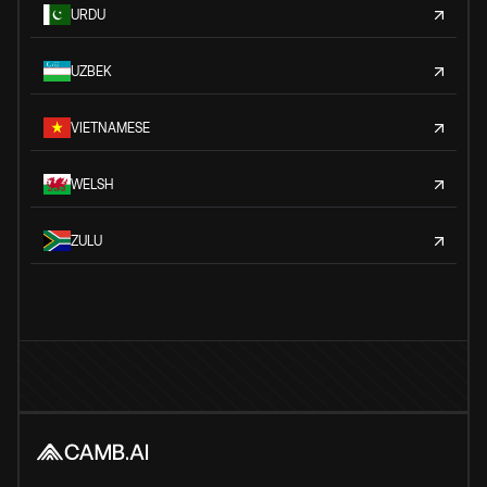
URDU
UZBEK
VIETNAMESE
WELSH
ZULU