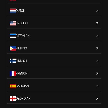
DUTCH
ENGLISH
ESTONIAN
FILIPINO
FINNISH
FRENCH
GALICIAN
GEORGIAN