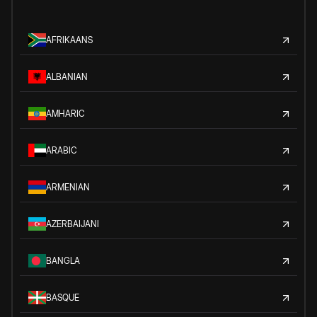
AFRIKAANS
ALBANIAN
AMHARIC
ARABIC
ARMENIAN
AZERBAIJANI
BANGLA
BASQUE