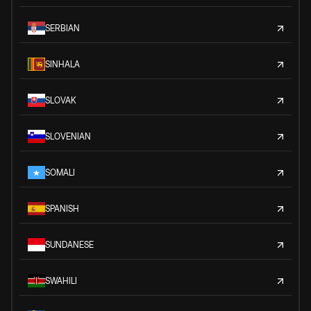
SERBIAN
SINHALA
SLOVAK
SLOVENIAN
SOMALI
SPANISH
SUNDANESE
SWAHILI