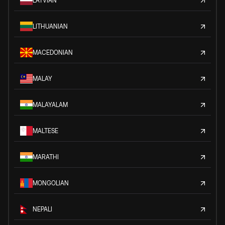
LATVIAN
LITHUANIAN
MACEDONIAN
MALAY
MALAYALAM
MALTESE
MARATHI
MONGOLIAN
NEPALI