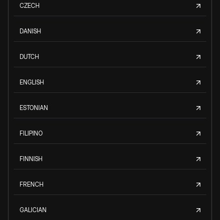
CZECH
DANISH
DUTCH
ENGLISH
ESTONIAN
FILIPINO
FINNISH
FRENCH
GALICIAN