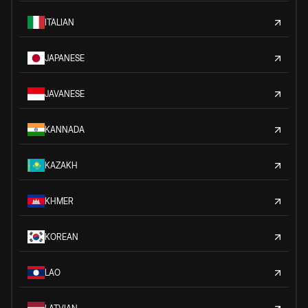
ITALIAN
JAPANESE
JAVANESE
KANNADA
KAZAKH
KHMER
KOREAN
LAO