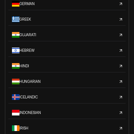
GERMAN
GREEK
GUJARATI
HEBREW
HINDI
HUNGARIAN
ICELANDIC
INDONESIAN
IRISH