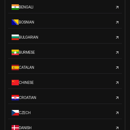
BENGALI
BOSNIAN
BULGARIAN
BURMESE
CATALAN
CHINESE
CROATIAN
CZECH
DANISH