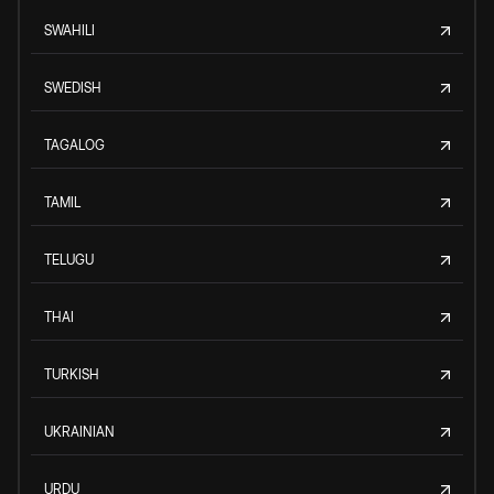
SWAHILI
SWEDISH
TAGALOG
TAMIL
TELUGU
THAI
TURKISH
UKRAINIAN
URDU