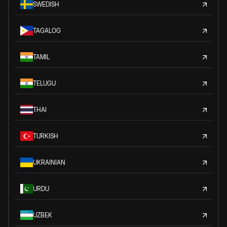
SWEDISH
TAGALOG
TAMIL
TELUGU
THAI
TURKISH
UKRAINIAN
URDU
UZBEK