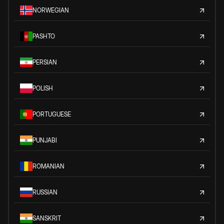
NORWEGIAN
PASHTO
PERSIAN
POLISH
PORTUGUESE
PUNJABI
ROMANIAN
RUSSIAN
SANSKRIT