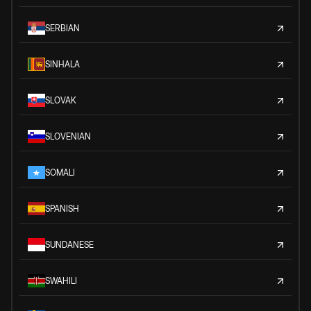
SERBIAN
SINHALA
SLOVAK
SLOVENIAN
SOMALI
SPANISH
SUNDANESE
SWAHILI