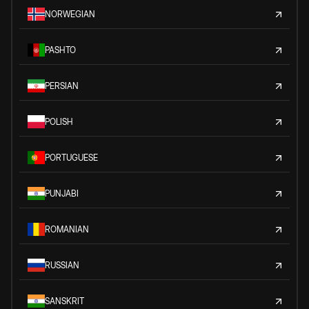
NORWEGIAN
PASHTO
PERSIAN
POLISH
PORTUGUESE
PUNJABI
ROMANIAN
RUSSIAN
SANSKRIT