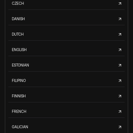
CZECH
DANISH
DUTCH
ENGLISH
ESTONIAN
FILIPINO
FINNISH
FRENCH
GALICIAN