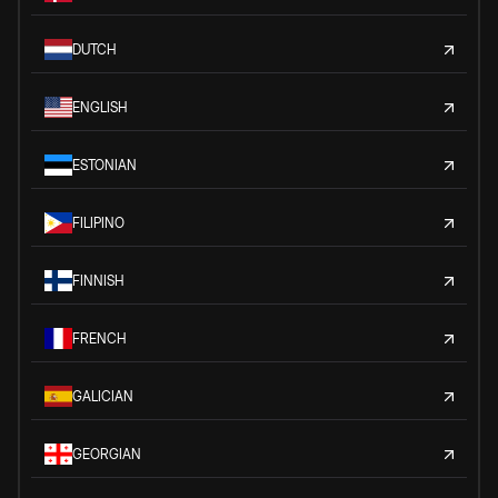
DUTCH
ENGLISH
ESTONIAN
FILIPINO
FINNISH
FRENCH
GALICIAN
GEORGIAN