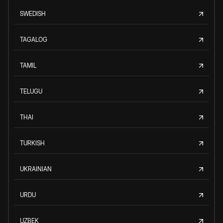
SWEDISH
TAGALOG
TAMIL
TELUGU
THAI
TURKISH
UKRAINIAN
URDU
UZBEK