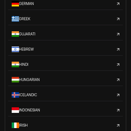
GERMAN
GREEK
GUJARATI
HEBREW
HINDI
HUNGARIAN
ICELANDIC
INDONESIAN
IRISH