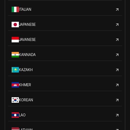
ITALIAN
JAPANESE
JAVANESE
KANNADA
KAZAKH
KHMER
KOREAN
LAO