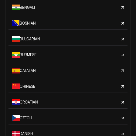
BENGALI
BOSNIAN
BULGARIAN
BURMESE
CATALAN
CHINESE
CROATIAN
CZECH
DANISH