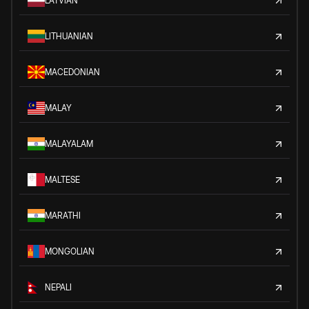
LATVIAN
LITHUANIAN
MACEDONIAN
MALAY
MALAYALAM
MALTESE
MARATHI
MONGOLIAN
NEPALI