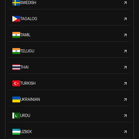
SWEDISH
TAGALOG
TAMIL
TELUGU
THAI
TURKISH
UKRAINIAN
URDU
UZBEK