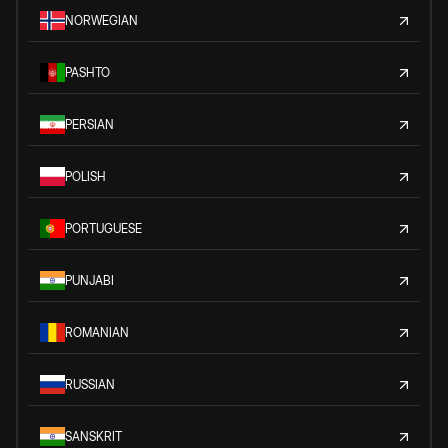
NORWEGIAN
PASHTO
PERSIAN
POLISH
PORTUGUESE
PUNJABI
ROMANIAN
RUSSIAN
SANSKRIT