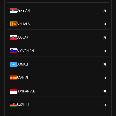
SERBIAN
SINHALA
SLOVAK
SLOVENIAN
SOMALI
SPANISH
SUNDANESE
SWAHILI