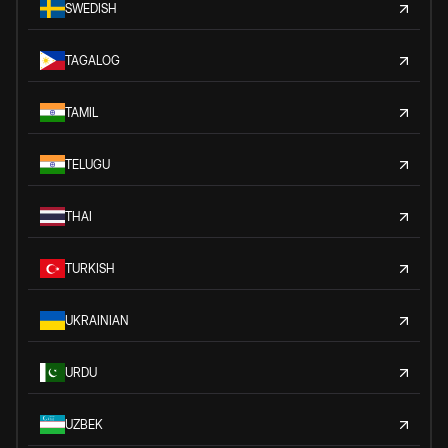
SWEDISH
TAGALOG
TAMIL
TELUGU
THAI
TURKISH
UKRAINIAN
URDU
UZBEK