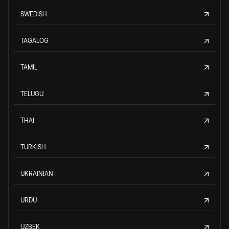
SWEDISH
TAGALOG
TAMIL
TELUGU
THAI
TURKISH
UKRAINIAN
URDU
UZBEK