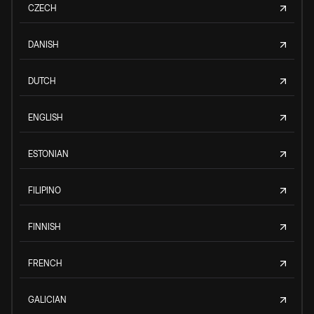
CZECH
DANISH
DUTCH
ENGLISH
ESTONIAN
FILIPINO
FINNISH
FRENCH
GALICIAN