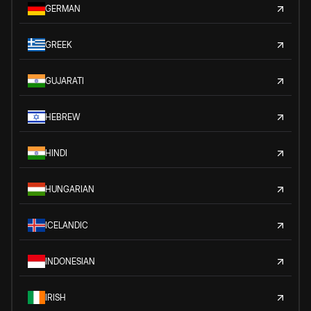
GERMAN
GREEK
GUJARATI
HEBREW
HINDI
HUNGARIAN
ICELANDIC
INDONESIAN
IRISH