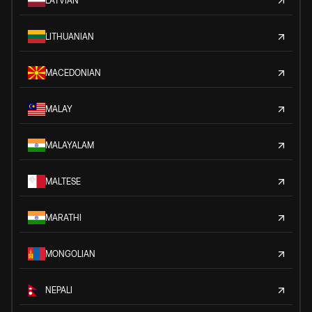
LATVIAN
LITHUANIAN
MACEDONIAN
MALAY
MALAYALAM
MALTESE
MARATHI
MONGOLIAN
NEPALI