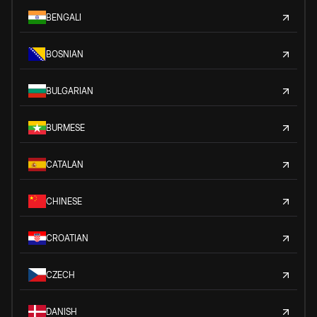
BENGALI
BOSNIAN
BULGARIAN
BURMESE
CATALAN
CHINESE
CROATIAN
CZECH
DANISH