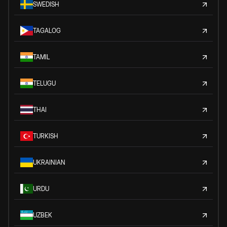
SWEDISH
TAGALOG
TAMIL
TELUGU
THAI
TURKISH
UKRAINIAN
URDU
UZBEK