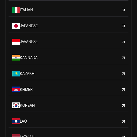
ITALIAN
JAPANESE
JAVANESE
KANNADA
KAZAKH
KHMER
KOREAN
LAO