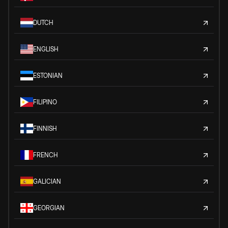
DUTCH
ENGLISH
ESTONIAN
FILIPINO
FINNISH
FRENCH
GALICIAN
GEORGIAN