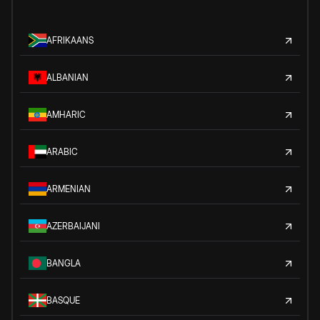
AFRIKAANS
ALBANIAN
AMHARIC
ARABIC
ARMENIAN
AZERBAIJANI
BANGLA
BASQUE