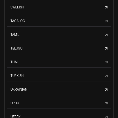
SWEDISH
TAGALOG
TAMIL
TELUGU
THAI
TURKISH
UKRAINIAN
URDU
UZBEK