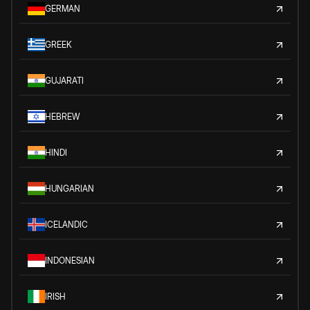
GERMAN
GREEK
GUJARATI
HEBREW
HINDI
HUNGARIAN
ICELANDIC
INDONESIAN
IRISH