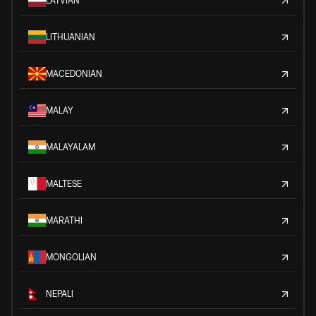
LATVIAN
LITHUANIAN
MACEDONIAN
MALAY
MALAYALAM
MALTESE
MARATHI
MONGOLIAN
NEPALI