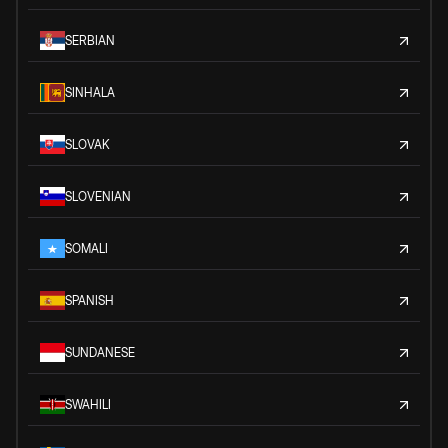
SERBIAN
SINHALA
SLOVAK
SLOVENIAN
SOMALI
SPANISH
SUNDANESE
SWAHILI