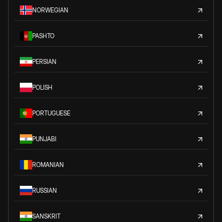
NORWEGIAN
PASHTO
PERSIAN
POLISH
PORTUGUESE
PUNJABI
ROMANIAN
RUSSIAN
SANSKRIT