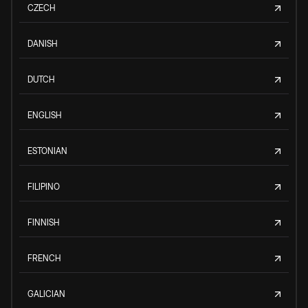
CZECH
DANISH
DUTCH
ENGLISH
ESTONIAN
FILIPINO
FINNISH
FRENCH
GALICIAN