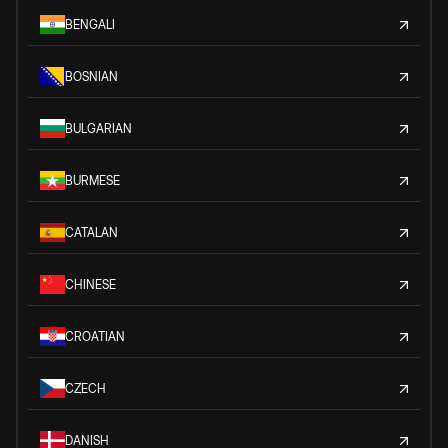
BENGALI
BOSNIAN
BULGARIAN
BURMESE
CATALAN
CHINESE
CROATIAN
CZECH
DANISH