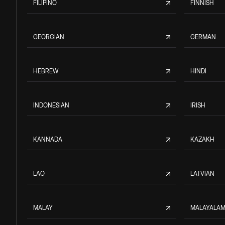
FILIPINO
FINNISH
GEORGIAN
GERMAN
HEBREW
HINDI
INDONESIAN
IRISH
KANNADA
KAZAKH
LAO
LATVIAN
MALAY
MALAYALA