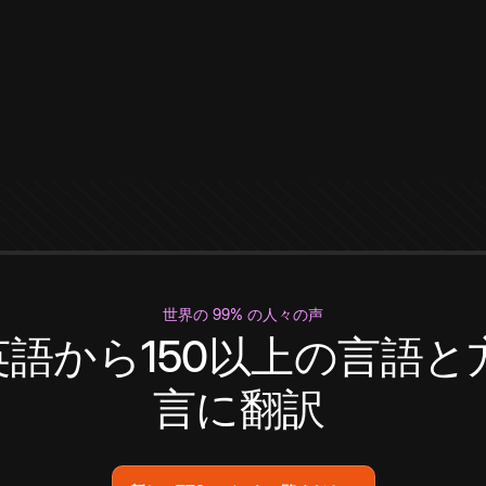
世界の 99% の人々の声
英語から150以上の言語と
言に翻訳