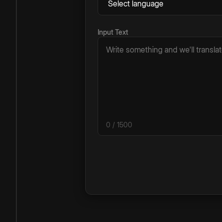
Input Text
0
/ 1500