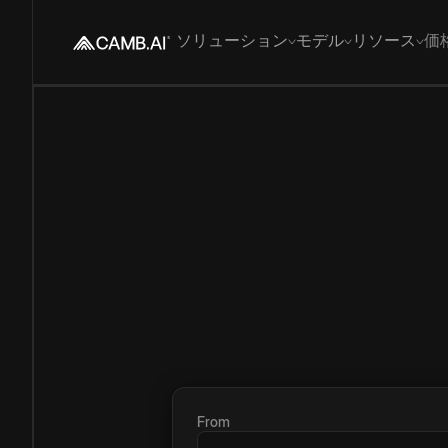
ソリューション
モデル
リソース
価
From