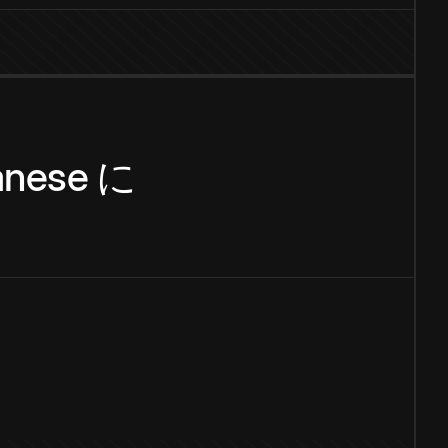
anese
に