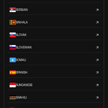
SERBIAN
SINHALA
SLOVAK
SLOVENIAN
SOMALI
SPANISH
SUNDANESE
SWAHILI