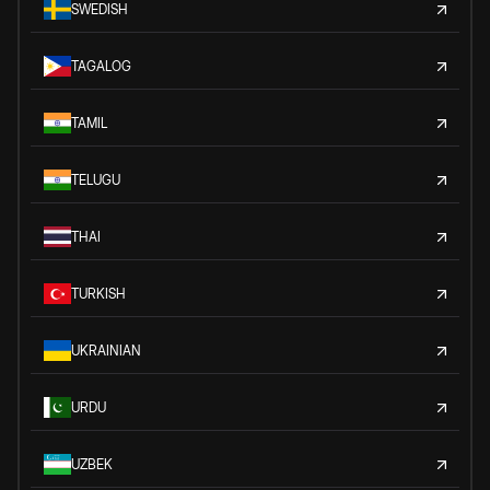
SWEDISH
TAGALOG
TAMIL
TELUGU
THAI
TURKISH
UKRAINIAN
URDU
UZBEK