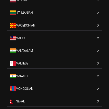
LATVIAN
LITHUANIAN
MACEDONIAN
MALAY
MALAYALAM
MALTESE
MARATHI
MONGOLIAN
NEPALI