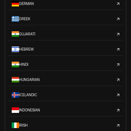
GERMAN
GREEK
GUJARATI
HEBREW
HINDI
HUNGARIAN
ICELANDIC
INDONESIAN
IRISH