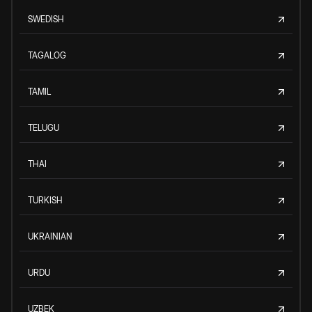
SWEDISH
TAGALOG
TAMIL
TELUGU
THAI
TURKISH
UKRAINIAN
URDU
UZBEK