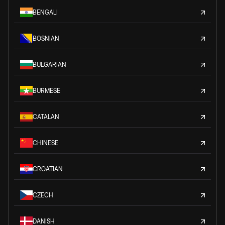
BENGALI
BOSNIAN
BULGARIAN
BURMESE
CATALAN
CHINESE
CROATIAN
CZECH
DANISH