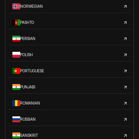
NORWEGIAN
PASHTO
PERSIAN
POLISH
PORTUGUESE
PUNJABI
ROMANIAN
RUSSIAN
SANSKRIT