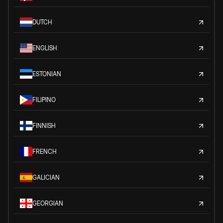
DUTCH
ENGLISH
ESTONIAN
FILIPINO
FINNISH
FRENCH
GALICIAN
GEORGIAN