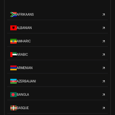
AFRIKAANS
ALBANIAN
AMHARIC
ARABIC
ARMENIAN
AZERBAIJANI
BANGLA
BASQUE