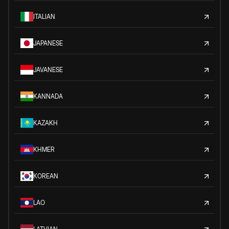
ITALIAN
JAPANESE
JAVANESE
KANNADA
KAZAKH
KHMER
KOREAN
LAO