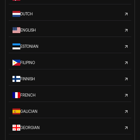
DUTCH
ENGLISH
ESTONIAN
FILIPINO
FINNISH
FRENCH
GALICIAN
GEORGIAN