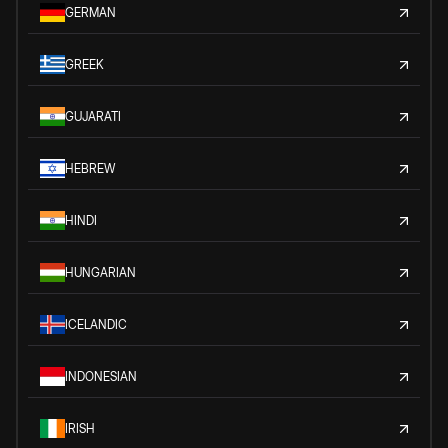
GERMAN
GREEK
GUJARATI
HEBREW
HINDI
HUNGARIAN
ICELANDIC
INDONESIAN
IRISH