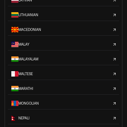
LATVIAN
LITHUANIAN
MACEDONIAN
MALAY
MALAYALAM
MALTESE
MARATHI
MONGOLIAN
NEPALI