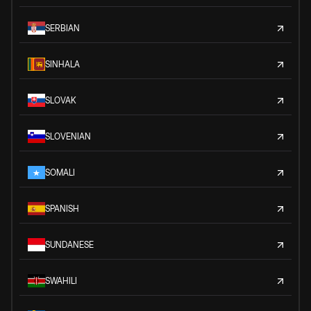
SERBIAN
SINHALA
SLOVAK
SLOVENIAN
SOMALI
SPANISH
SUNDANESE
SWAHILI