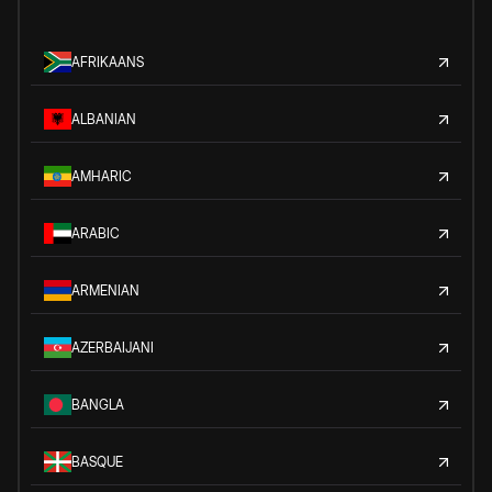
AFRIKAANS
ALBANIAN
AMHARIC
ARABIC
ARMENIAN
AZERBAIJANI
BANGLA
BASQUE