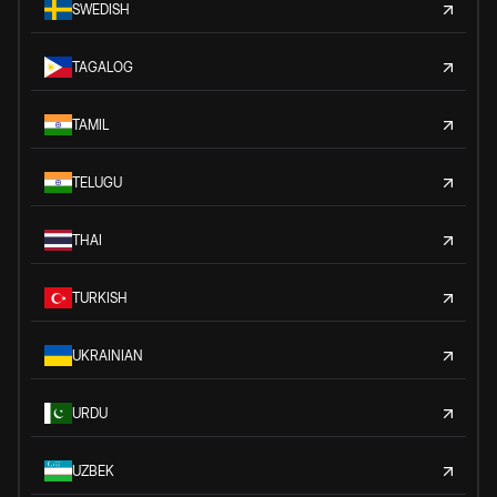
SWEDISH
TAGALOG
TAMIL
TELUGU
THAI
TURKISH
UKRAINIAN
URDU
UZBEK