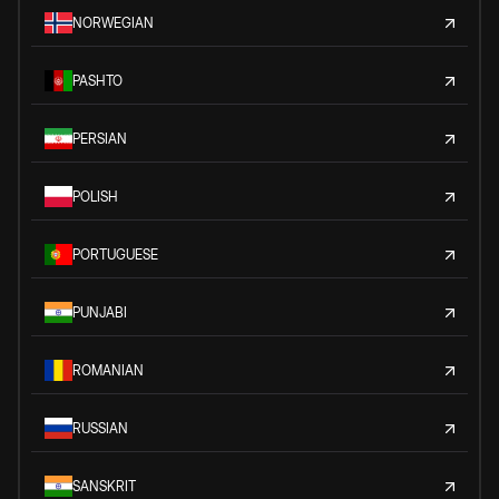
NORWEGIAN
PASHTO
PERSIAN
POLISH
PORTUGUESE
PUNJABI
ROMANIAN
RUSSIAN
SANSKRIT