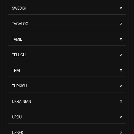
SWEDISH
TAGALOG
TAMIL
TELUGU
THAI
TURKISH
UKRAINIAN
URDU
UZBEK