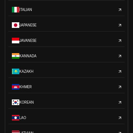
ITALIAN
JAPANESE
JAVANESE
KANNADA
KAZAKH
KHMER
KOREAN
LAO