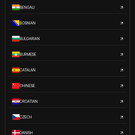
BENGALI
BOSNIAN
BULGARIAN
BURMESE
CATALAN
CHINESE
CROATIAN
CZECH
DANISH