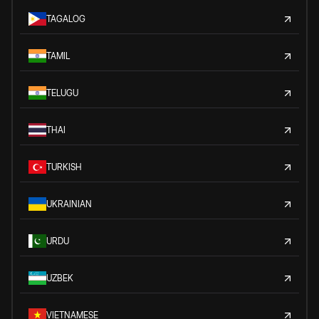
TAGALOG
TAMIL
TELUGU
THAI
TURKISH
UKRAINIAN
URDU
UZBEK
VIETNAMESE