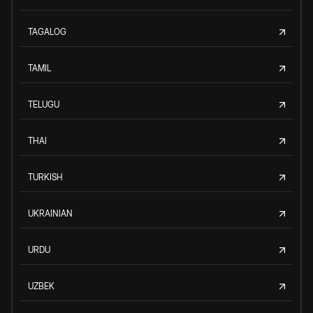
TAGALOG
TAMIL
TELUGU
THAI
TURKISH
UKRAINIAN
URDU
UZBEK