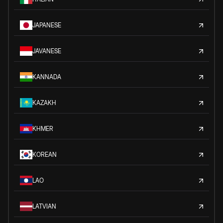
JAPANESE
JAVANESE
KANNADA
KAZAKH
KHMER
KOREAN
LAO
LATVIAN