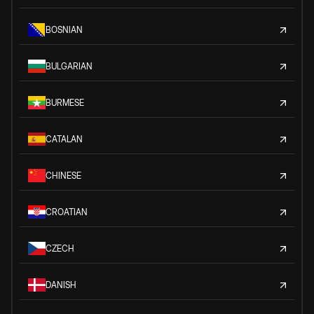
BOSNIAN
BULGARIAN
BURMESE
CATALAN
CHINESE
CROATIAN
CZECH
DANISH