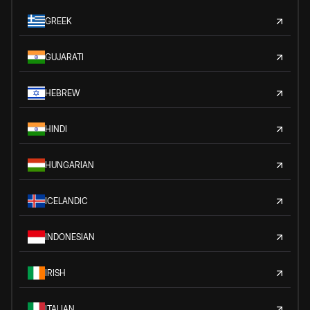
GREEK
GUJARATI
HEBREW
HINDI
HUNGARIAN
ICELANDIC
INDONESIAN
IRISH
ITALIAN