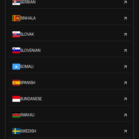
SERBIAN
SINHALA
SLOVAK
SLOVENIAN
SOMALI
SPANISH
SUNDANESE
SWAHILI
SWEDISH