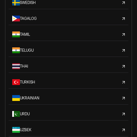
SWEDISH
TAGALOG
TAMIL
TELUGU
THAI
TURKISH
UKRAINIAN
URDU
UZBEK