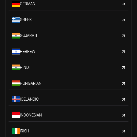
GERMAN
GREEK
GUJARATI
HEBREW
HINDI
HUNGARIAN
ICELANDIC
INDONESIAN
IRISH