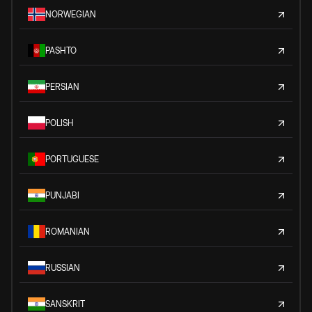
NORWEGIAN
PASHTO
PERSIAN
POLISH
PORTUGUESE
PUNJABI
ROMANIAN
RUSSIAN
SANSKRIT