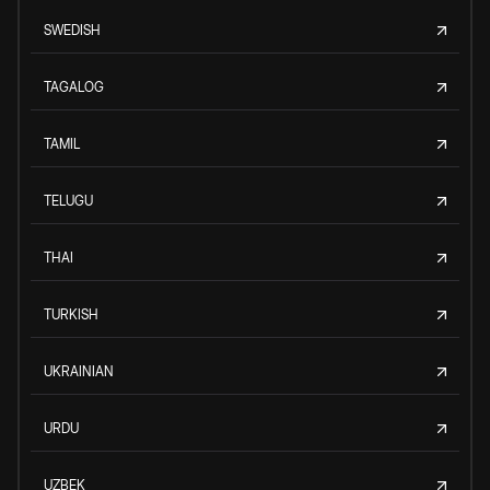
SWEDISH
TAGALOG
TAMIL
TELUGU
THAI
TURKISH
UKRAINIAN
URDU
UZBEK