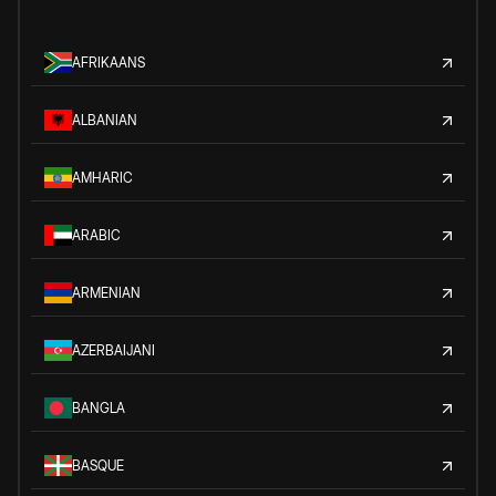
AFRIKAANS
ALBANIAN
AMHARIC
ARABIC
ARMENIAN
AZERBAIJANI
BANGLA
BASQUE