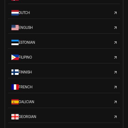
DUTCH
ENGLISH
ESTONIAN
FILIPINO
FINNISH
FRENCH
GALICIAN
GEORGIAN