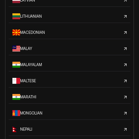
LATVIAN
LITHUANIAN
MACEDONIAN
MALAY
MALAYALAM
MALTESE
MARATHI
MONGOLIAN
NEPALI