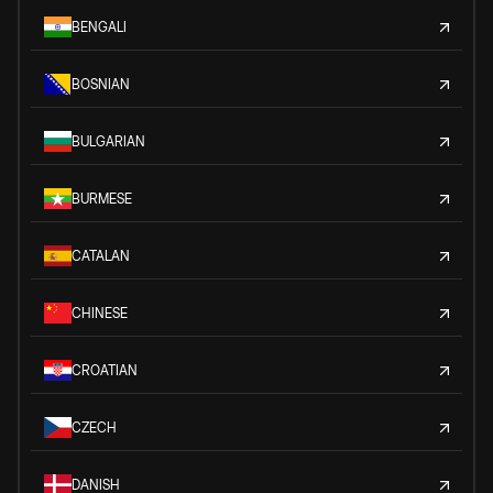
BENGALI
BOSNIAN
BULGARIAN
BURMESE
CATALAN
CHINESE
CROATIAN
CZECH
DANISH