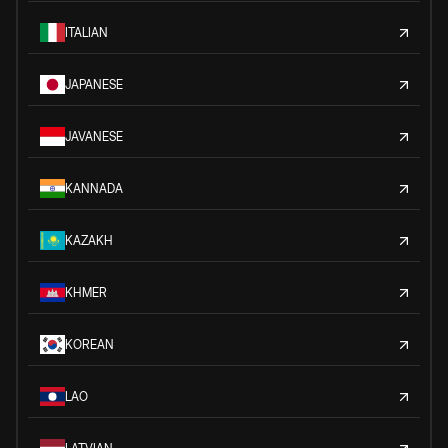
ITALIAN
JAPANESE
JAVANESE
KANNADA
KAZAKH
KHMER
KOREAN
LAO