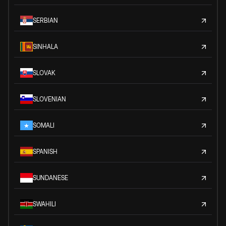
SERBIAN
SINHALA
SLOVAK
SLOVENIAN
SOMALI
SPANISH
SUNDANESE
SWAHILI