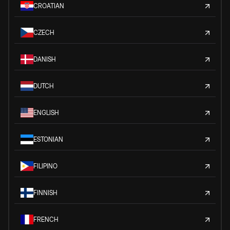
CROATIAN
CZECH
DANISH
DUTCH
ENGLISH
ESTONIAN
FILIPINO
FINNISH
FRENCH