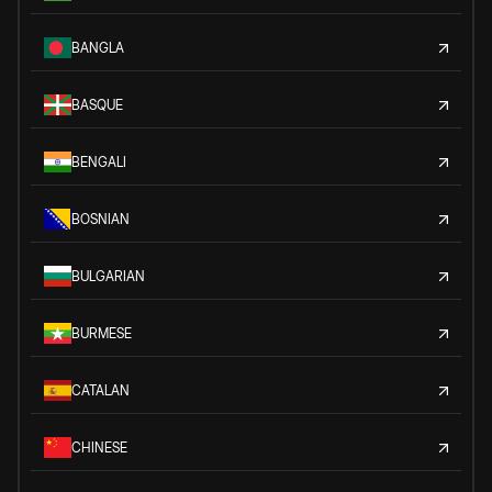
BANGLA
BASQUE
BENGALI
BOSNIAN
BULGARIAN
BURMESE
CATALAN
CHINESE