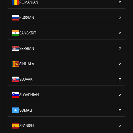
ROMANIAN
RUSSIAN
SANSKRIT
SERBIAN
SINHALA
SLOVAK
SLOVENIAN
SOMALI
SPANISH