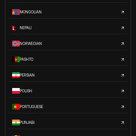
MONGOLIAN
NEPALI
NORWEGIAN
PASHTO
PERSIAN
POLISH
PORTUGUESE
PUNJABI