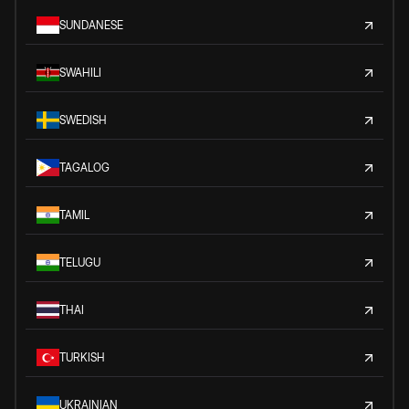
SUNDANESE
SWAHILI
SWEDISH
TAGALOG
TAMIL
TELUGU
THAI
TURKISH
UKRAINIAN