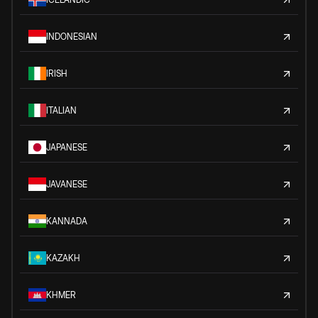
INDONESIAN
IRISH
ITALIAN
JAPANESE
JAVANESE
KANNADA
KAZAKH
KHMER