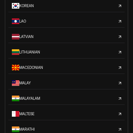
KOREAN
LAO
LATVIAN
LITHUANIAN
MACEDONIAN
MALAY
MALAYALAM
MALTESE
MARATHI