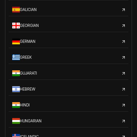
GALICIAN
GEORGIAN
GERMAN
GREEK
GUJARATI
HEBREW
HINDI
HUNGARIAN
ICELANDIC