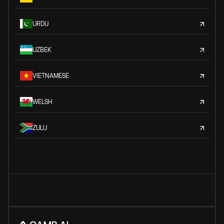
URDU
UZBEK
VIETNAMESE
WELSH
ZULU