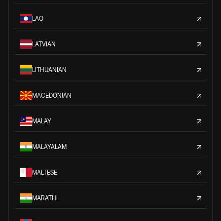
LAO
LATVIAN
LITHUANIAN
MACEDONIAN
MALAY
MALAYALAM
MALTESE
MARATHI