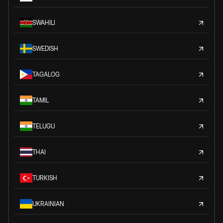
SWAHILI
SWEDISH
TAGALOG
TAMIL
TELUGU
THAI
TURKISH
UKRAINIAN