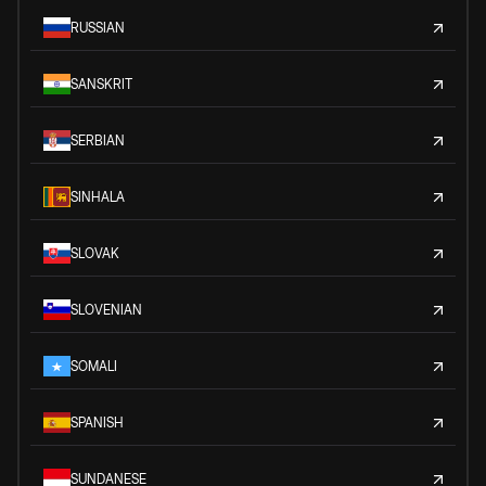
RUSSIAN
SANSKRIT
SERBIAN
SINHALA
SLOVAK
SLOVENIAN
SOMALI
SPANISH
SUNDANESE