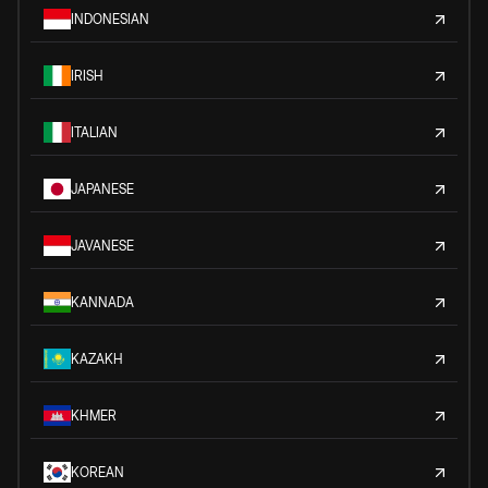
INDONESIAN
IRISH
ITALIAN
JAPANESE
JAVANESE
KANNADA
KAZAKH
KHMER
KOREAN