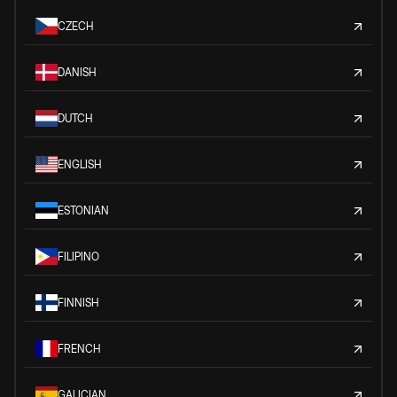
CZECH
DANISH
DUTCH
ENGLISH
ESTONIAN
FILIPINO
FINNISH
FRENCH
GALICIAN