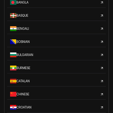
BANGLA
BASQUE
BENGALI
BOSNIAN
BULGARIAN
BURMESE
CATALAN
CHINESE
CROATIAN