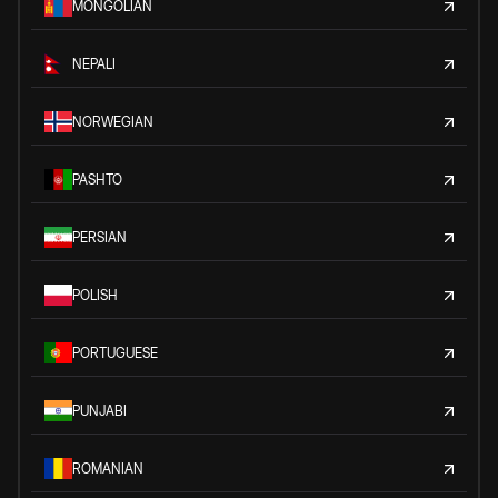
MONGOLIAN
NEPALI
NORWEGIAN
PASHTO
PERSIAN
POLISH
PORTUGUESE
PUNJABI
ROMANIAN