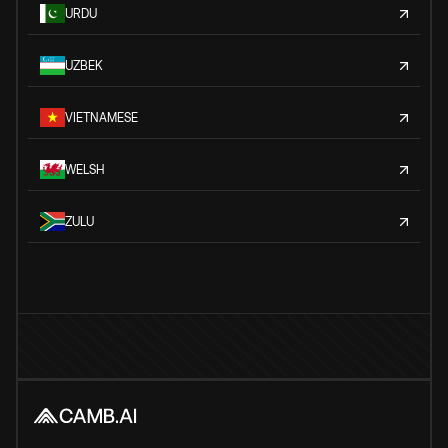
URDU
UZBEK
VIETNAMESE
WELSH
ZULU