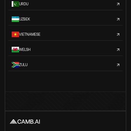
URDU
UZBEK
VIETNAMESE
WELSH
ZULU