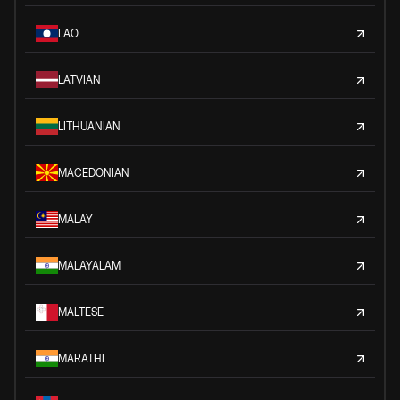
LAO
LATVIAN
LITHUANIAN
MACEDONIAN
MALAY
MALAYALAM
MALTESE
MARATHI