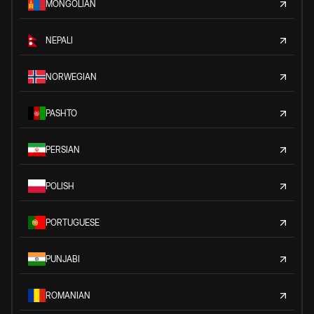
MONGOLIAN
NEPALI
NORWEGIAN
PASHTO
PERSIAN
POLISH
PORTUGUESE
PUNJABI
ROMANIAN