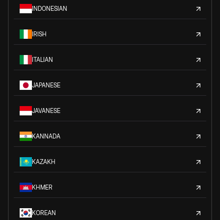
INDONESIAN
IRISH
ITALIAN
JAPANESE
JAVANESE
KANNADA
KAZAKH
KHMER
KOREAN