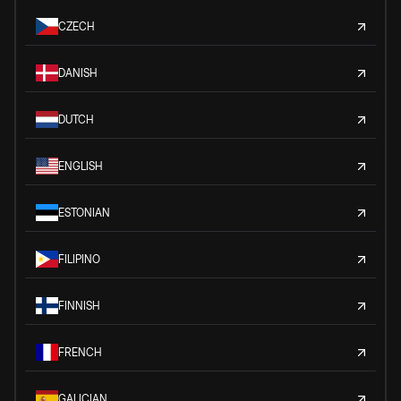
CZECH
DANISH
DUTCH
ENGLISH
ESTONIAN
FILIPINO
FINNISH
FRENCH
GALICIAN