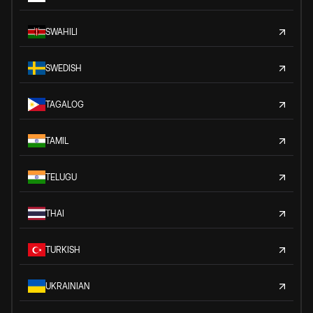
SWAHILI
SWEDISH
TAGALOG
TAMIL
TELUGU
THAI
TURKISH
UKRAINIAN