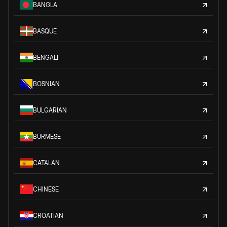
BANGLA
BASQUE
BENGALI
BOSNIAN
BULGARIAN
BURMESE
CATALAN
CHINESE
CROATIAN