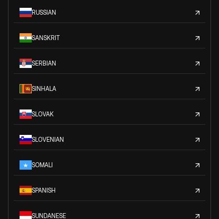
RUSSIAN
SANSKRIT
SERBIAN
SINHALA
SLOVAK
SLOVENIAN
SOMALI
SPANISH
SUNDANESE