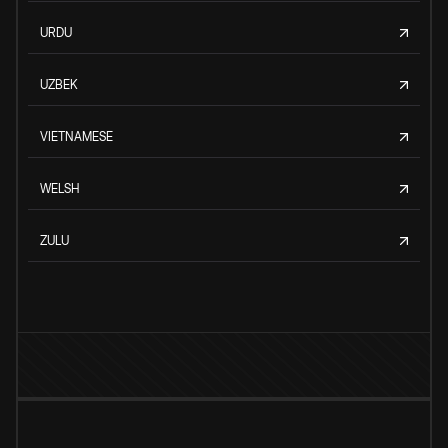
URDU
UZBEK
VIETNAMESE
WELSH
ZULU