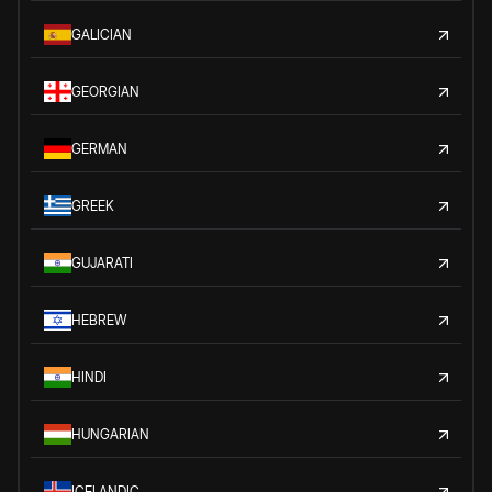
GALICIAN
GEORGIAN
GERMAN
GREEK
GUJARATI
HEBREW
HINDI
HUNGARIAN
ICELANDIC