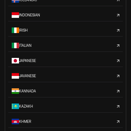
INDONESIAN
IRISH
ITALIAN
JAPANESE
JAVANESE
KANNADA
KAZAKH
KHMER