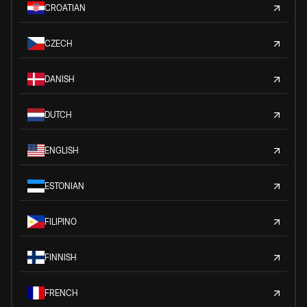
CROATIAN
CZECH
DANISH
DUTCH
ENGLISH
ESTONIAN
FILIPINO
FINNISH
FRENCH