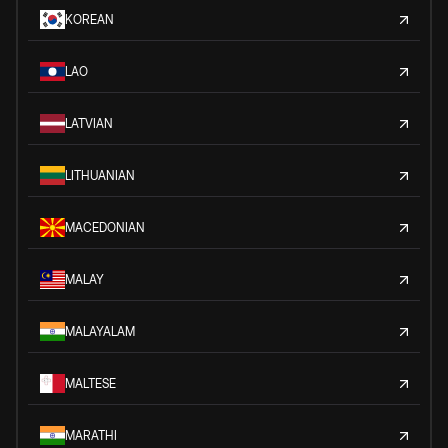
KOREAN
LAO
LATVIAN
LITHUANIAN
MACEDONIAN
MALAY
MALAYALAM
MALTESE
MARATHI