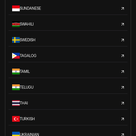
SUNDANESE
SWAHILI
SWEDISH
TAGALOG
TAMIL
TELUGU
THAI
TURKISH
UKRAINIAN