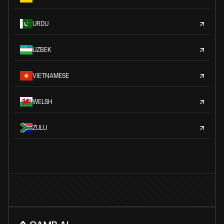
URDU
UZBEK
VIETNAMESE
WELSH
ZULU