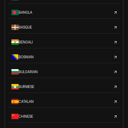
BANGLA
BASQUE
BENGALI
BOSNIAN
BULGARIAN
BURMESE
CATALAN
CHINESE