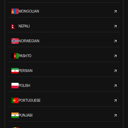
MONGOLIAN
NEPALI
NORWEGIAN
PASHTO
PERSIAN
POLISH
PORTUGUESE
PUNJABI