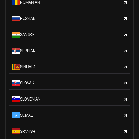
ROMANIAN
RUSSIAN
SANSKRIT
SERBIAN
SINHALA
SLOVAK
SLOVENIAN
SOMALI
SPANISH