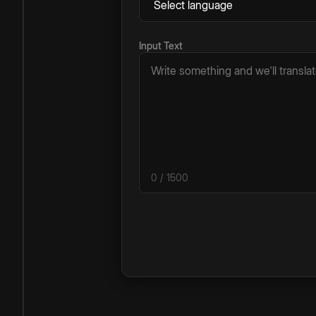
Input Text
0
/ 1500