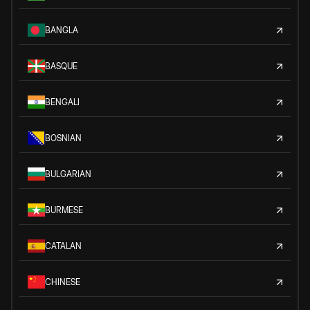
BANGLA
BASQUE
BENGALI
BOSNIAN
BULGARIAN
BURMESE
CATALAN
CHINESE