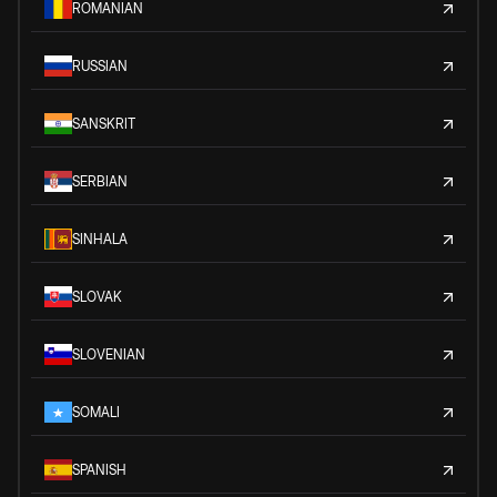
ROMANIAN
RUSSIAN
SANSKRIT
SERBIAN
SINHALA
SLOVAK
SLOVENIAN
SOMALI
SPANISH