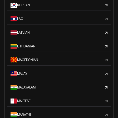
KOREAN
LAO
LATVIAN
LITHUANIAN
MACEDONIAN
MALAY
MALAYALAM
MALTESE
MARATHI