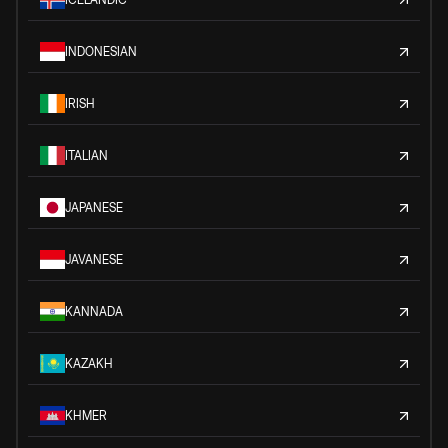
INDONESIAN
IRISH
ITALIAN
JAPANESE
JAVANESE
KANNADA
KAZAKH
KHMER