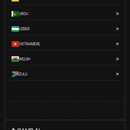
URDU
UZBEK
VIETNAMESE
WELSH
ZULU