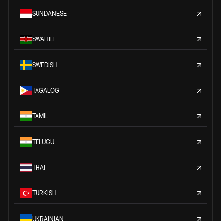
SUNDANESE
SWAHILI
SWEDISH
TAGALOG
TAMIL
TELUGU
THAI
TURKISH
UKRAINIAN