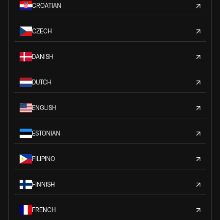
CROATIAN
CZECH
DANISH
DUTCH
ENGLISH
ESTONIAN
FILIPINO
FINNISH
FRENCH