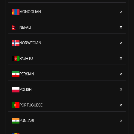
MONGOLIAN
NEPALI
NORWEGIAN
PASHTO
PERSIAN
POLISH
PORTUGUESE
PUNJABI