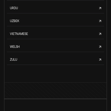
URDU
UZBEK
VIETNAMESE
WELSH
ZULU