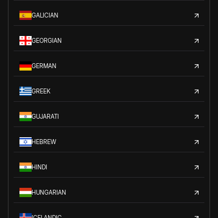
GALICIAN
GEORGIAN
GERMAN
GREEK
GUJARATI
HEBREW
HINDI
HUNGARIAN
ICELANDIC