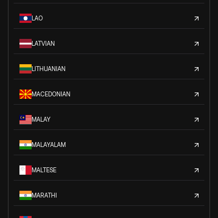
LAO
LATVIAN
LITHUANIAN
MACEDONIAN
MALAY
MALAYALAM
MALTESE
MARATHI