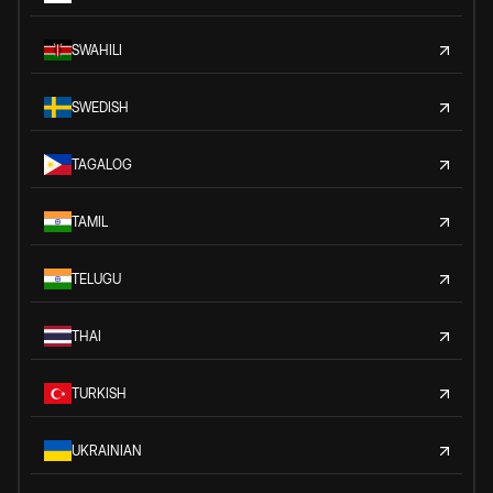
SWAHILI
SWEDISH
TAGALOG
TAMIL
TELUGU
THAI
TURKISH
UKRAINIAN