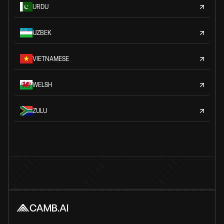
URDU
UZBEK
VIETNAMESE
WELSH
ZULU