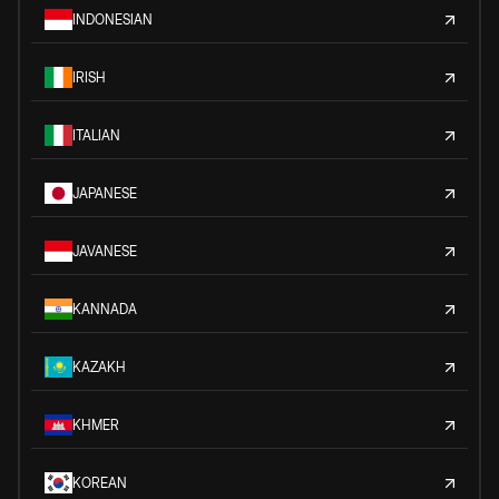
INDONESIAN
IRISH
ITALIAN
JAPANESE
JAVANESE
KANNADA
KAZAKH
KHMER
KOREAN