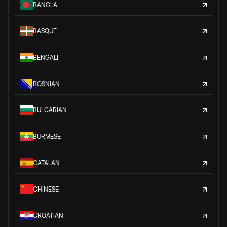
BANGLA
BASQUE
BENGALI
BOSNIAN
BULGARIAN
BURMESE
CATALAN
CHINESE
CROATIAN