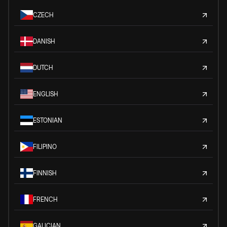
CZECH
DANISH
DUTCH
ENGLISH
ESTONIAN
FILIPINO
FINNISH
FRENCH
GALICIAN