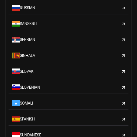
RUSSIAN
SANSKRIT
SERBIAN
SINHALA
SLOVAK
SLOVENIAN
SOMALI
SPANISH
SUNDANESE