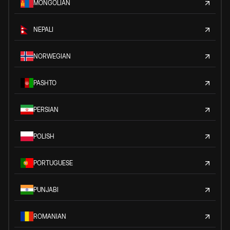
MONGOLIAN
NEPALI
NORWEGIAN
PASHTO
PERSIAN
POLISH
PORTUGUESE
PUNJABI
ROMANIAN