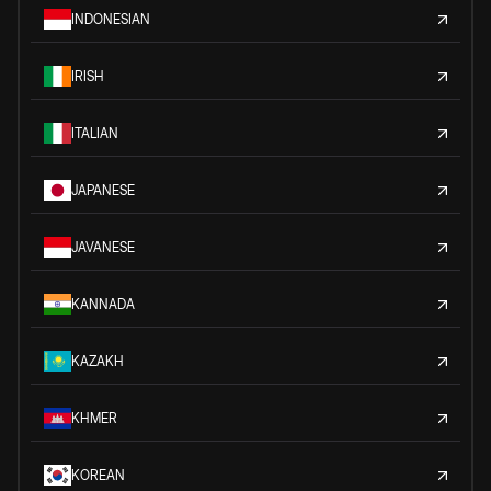
INDONESIAN
IRISH
ITALIAN
JAPANESE
JAVANESE
KANNADA
KAZAKH
KHMER
KOREAN