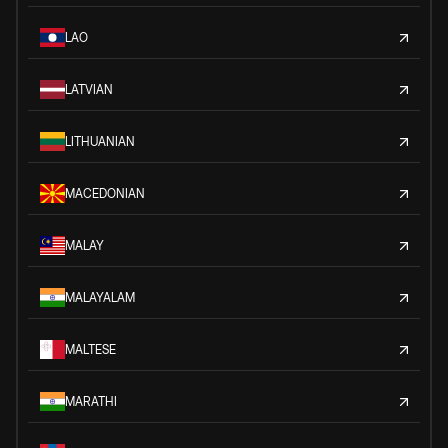
LAO
LATVIAN
LITHUANIAN
MACEDONIAN
MALAY
MALAYALAM
MALTESE
MARATHI