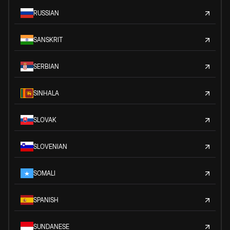
RUSSIAN
SANSKRIT
SERBIAN
SINHALA
SLOVAK
SLOVENIAN
SOMALI
SPANISH
SUNDANESE