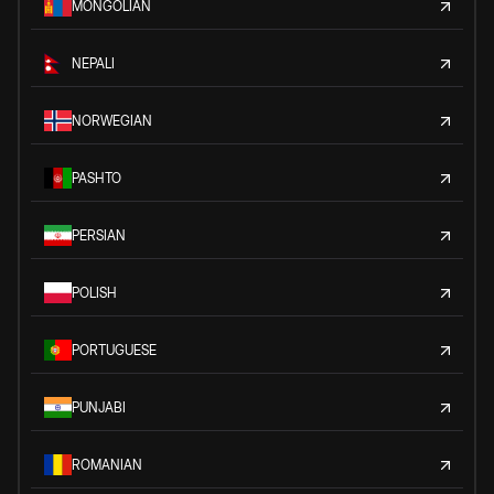
MONGOLIAN
NEPALI
NORWEGIAN
PASHTO
PERSIAN
POLISH
PORTUGUESE
PUNJABI
ROMANIAN