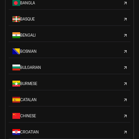
BANGLA
BASQUE
BENGALI
BOSNIAN
BULGARIAN
BURMESE
CATALAN
CHINESE
CROATIAN