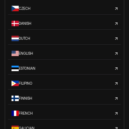
CZECH
DANISH
DUTCH
ENGLISH
ESTONIAN
FILIPINO
FINNISH
FRENCH
GALICIAN