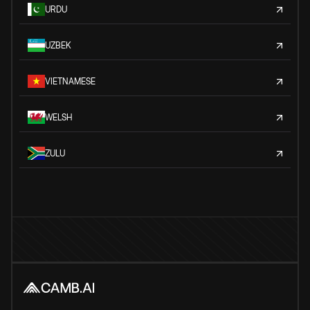
URDU
UZBEK
VIETNAMESE
WELSH
ZULU