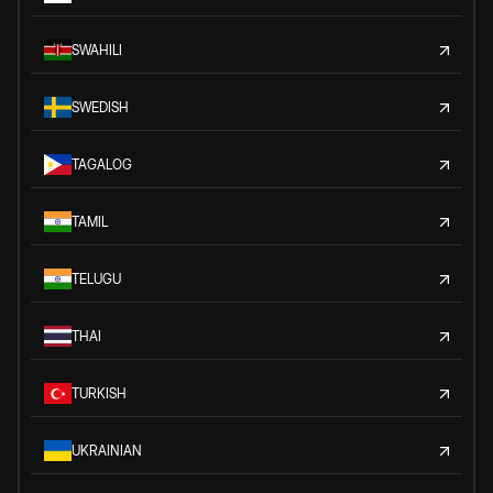
SWAHILI
SWEDISH
TAGALOG
TAMIL
TELUGU
THAI
TURKISH
UKRAINIAN