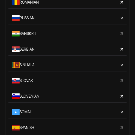
ROMANIAN
RUSSIAN
SANSKRIT
SERBIAN
SINHALA
SLOVAK
SLOVENIAN
SOMALI
SPANISH