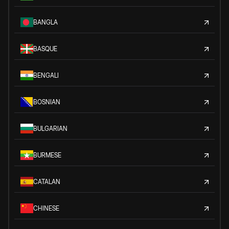
BANGLA
BASQUE
BENGALI
BOSNIAN
BULGARIAN
BURMESE
CATALAN
CHINESE