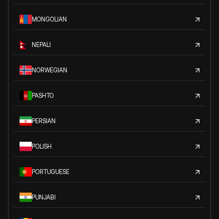
MONGOLIAN
NEPALI
NORWEGIAN
PASHTO
PERSIAN
POLISH
PORTUGUESE
PUNJABI