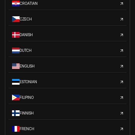
CROATIAN
CZECH
DANISH
DUTCH
ENGLISH
ESTONIAN
FILIPINO
FINNISH
FRENCH