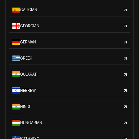
GALICIAN
GEORGIAN
GERMAN
GREEK
GUJARATI
HEBREW
HINDI
HUNGARIAN
ICELANDIC