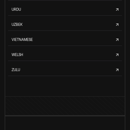
URDU
UZBEK
VIETNAMESE
WELSH
ZULU