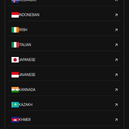
INDONESIAN
IRISH
ITALIAN
JAPANESE
JAVANESE
KANNADA
KAZAKH
KHMER