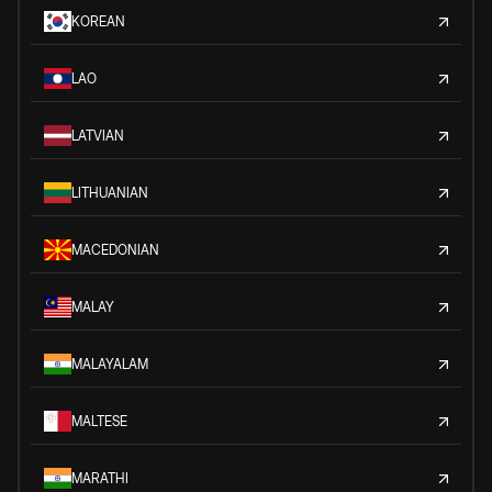
KOREAN
LAO
LATVIAN
LITHUANIAN
MACEDONIAN
MALAY
MALAYALAM
MALTESE
MARATHI