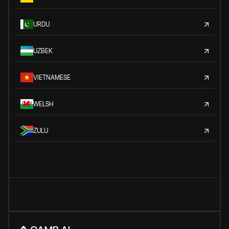
URDU
UZBEK
VIETNAMESE
WELSH
ZULU