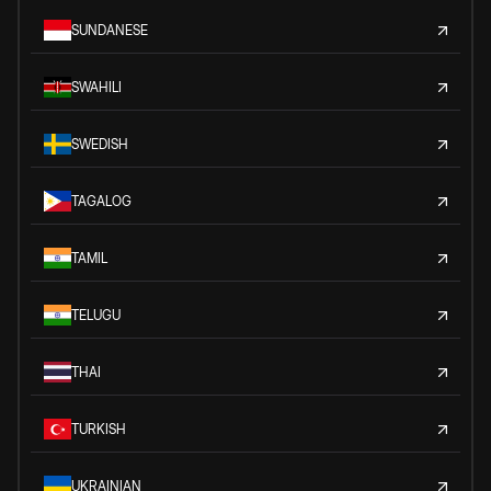
SUNDANESE
SWAHILI
SWEDISH
TAGALOG
TAMIL
TELUGU
THAI
TURKISH
UKRAINIAN