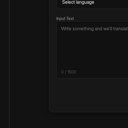
Input Text
0
/ 1500