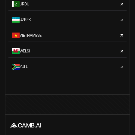
URDU
UZBEK
VIETNAMESE
WELSH
ZULU