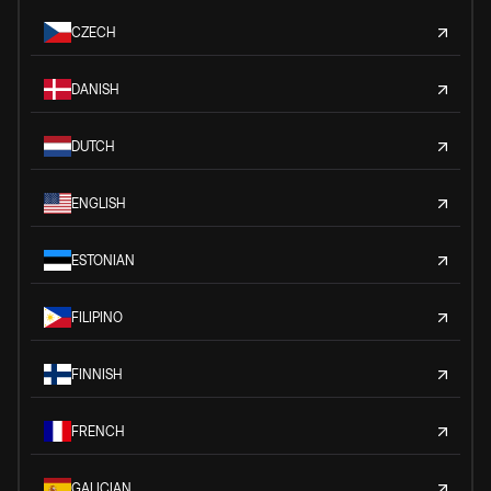
CZECH
DANISH
DUTCH
ENGLISH
ESTONIAN
FILIPINO
FINNISH
FRENCH
GALICIAN