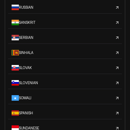
RUSSIAN
SANSKRIT
SERBIAN
SINHALA
SLOVAK
SLOVENIAN
SOMALI
SPANISH
SUNDANESE