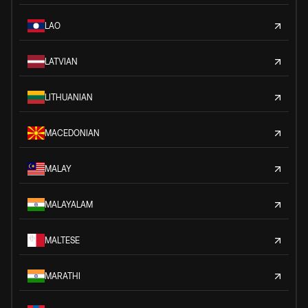
LAO
LATVIAN
LITHUANIAN
MACEDONIAN
MALAY
MALAYALAM
MALTESE
MARATHI