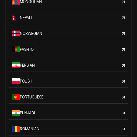
MONGOLIAN
NEPALI
NORWEGIAN
PASHTO
PERSIAN
POLISH
PORTUGUESE
PUNJABI
ROMANIAN