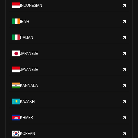
INDONESIAN
IRISH
ITALIAN
JAPANESE
JAVANESE
KANNADA
KAZAKH
KHMER
KOREAN