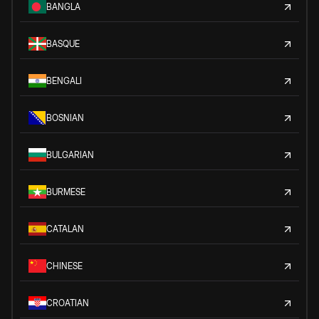
BANGLA
BASQUE
BENGALI
BOSNIAN
BULGARIAN
BURMESE
CATALAN
CHINESE
CROATIAN