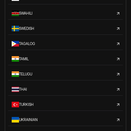
SWAHILI
SWEDISH
TAGALOG
TAMIL
TELUGU
THAI
TURKISH
UKRAINIAN