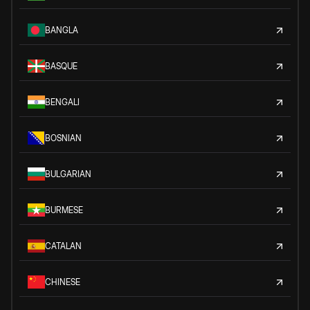
BANGLA
BASQUE
BENGALI
BOSNIAN
BULGARIAN
BURMESE
CATALAN
CHINESE