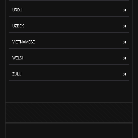
URDU
UZBEK
VIETNAMESE
WELSH
ZULU