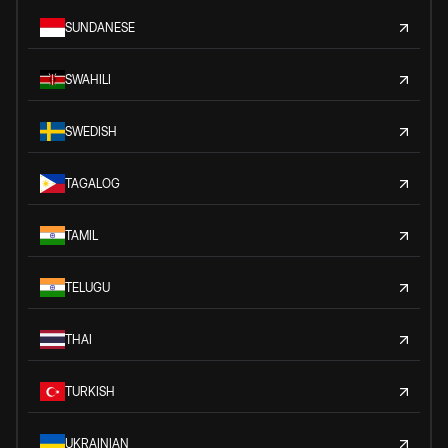
SUNDANESE
SWAHILI
SWEDISH
TAGALOG
TAMIL
TELUGU
THAI
TURKISH
UKRAINIAN