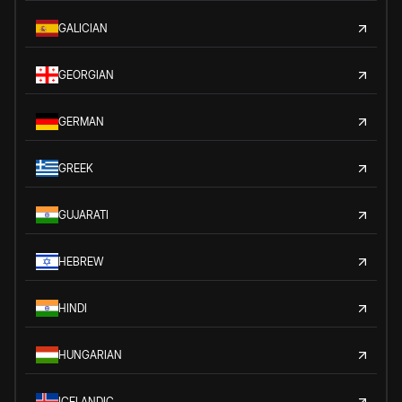
GALICIAN
GEORGIAN
GERMAN
GREEK
GUJARATI
HEBREW
HINDI
HUNGARIAN
ICELANDIC