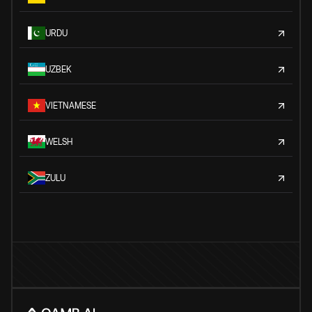
URDU
UZBEK
VIETNAMESE
WELSH
ZULU