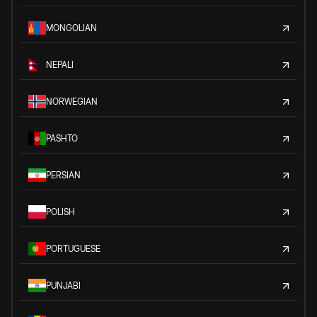
MONGOLIAN
NEPALI
NORWEGIAN
PASHTO
PERSIAN
POLISH
PORTUGUESE
PUNJABI