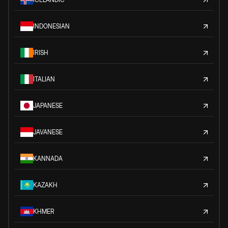
INDONESIAN
IRISH
ITALIAN
JAPANESE
JAVANESE
KANNADA
KAZAKH
KHMER