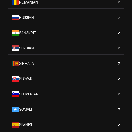
ROMANIAN
RUSSIAN
SANSKRIT
SERBIAN
SINHALA
SLOVAK
SLOVENIAN
SOMALI
SPANISH