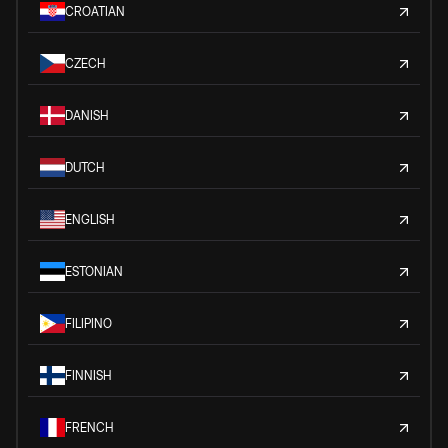
CROATIAN
CZECH
DANISH
DUTCH
ENGLISH
ESTONIAN
FILIPINO
FINNISH
FRENCH