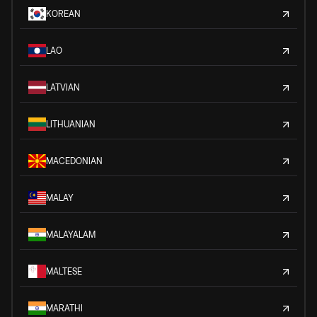
KOREAN
LAO
LATVIAN
LITHUANIAN
MACEDONIAN
MALAY
MALAYALAM
MALTESE
MARATHI