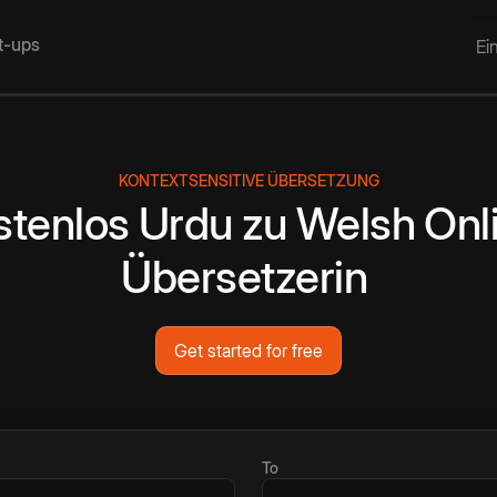
rt-ups
Ei
KONTEXTSENSITIVE ÜBERSETZUNG
stenlos
Urdu
zu
Welsh
Onl
Übersetzerin
Get started for free
To