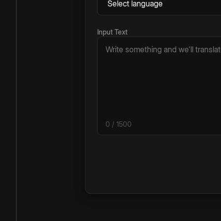
Input Text
0
/ 1500