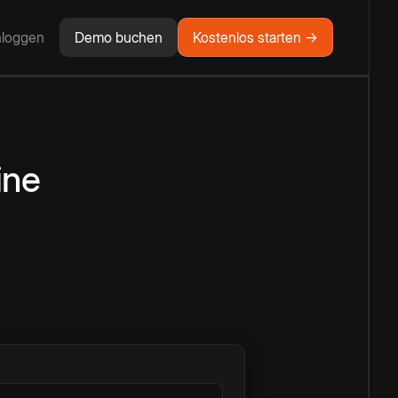
nloggen
Demo buchen
Kostenlos starten →
ine