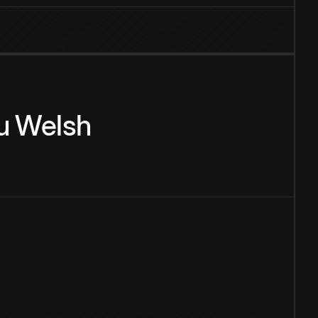
u
Welsh