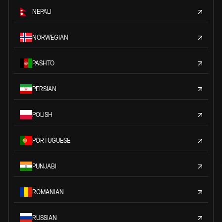
NEPALI
NORWEGIAN
PASHTO
PERSIAN
POLISH
PORTUGUESE
PUNJABI
ROMANIAN
RUSSIAN