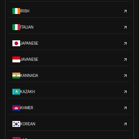
IRISH
ITALIAN
JAPANESE
JAVANESE
KANNADA
KAZAKH
KHMER
KOREAN