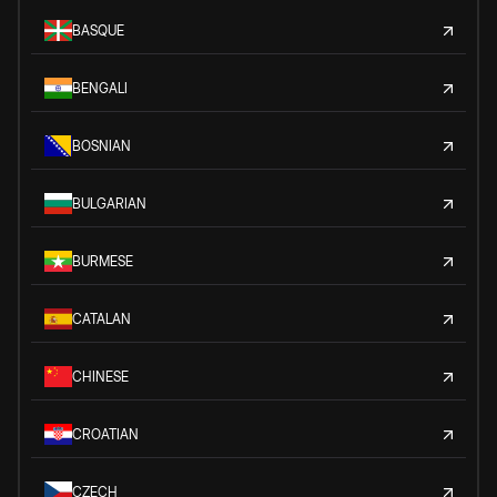
BASQUE
BENGALI
BOSNIAN
BULGARIAN
BURMESE
CATALAN
CHINESE
CROATIAN
CZECH