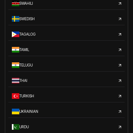
SWAHILI
SWEDISH
TAGALOG
TAMIL
TELUGU
THAI
TURKISH
UKRAINIAN
URDU