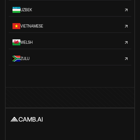
UZBEK
VIETNAMESE
WELSH
ZULU