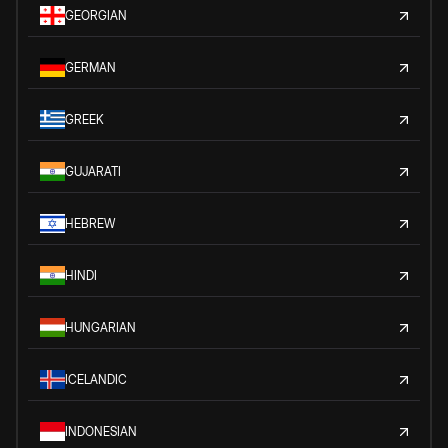
GEORGIAN
GERMAN
GREEK
GUJARATI
HEBREW
HINDI
HUNGARIAN
ICELANDIC
INDONESIAN