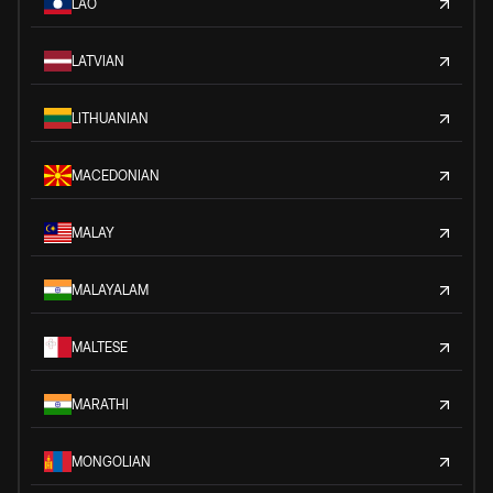
LAO
LATVIAN
LITHUANIAN
MACEDONIAN
MALAY
MALAYALAM
MALTESE
MARATHI
MONGOLIAN