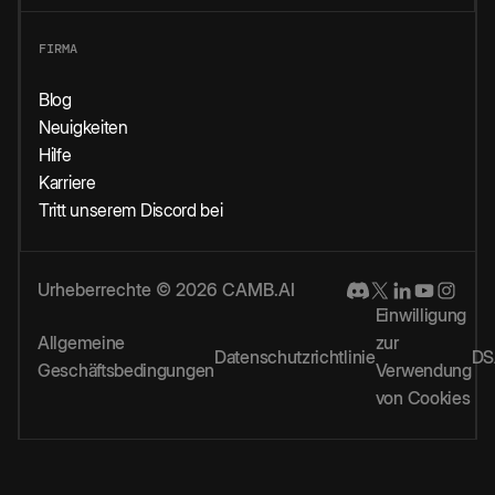
FIRMA
Blog
Neuigkeiten
Hilfe
Karriere
Tritt unserem Discord bei
Urheberrechte © 2026 CAMB.AI
Einwilligung
Allgemeine
zur
Datenschutzrichtlinie
DS
Geschäftsbedingungen
Verwendung
von Cookies