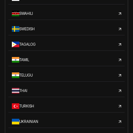
SWAHILI
SWEDISH
TAGALOG
TAMIL
TELUGU
THAI
TURKISH
UKRAINIAN