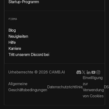
Startup-Programm
FIRMA
Blog
Neuigkeiten
Hilfe
Karriere
Tritt unserem Discord bei
Urheberrechte © 2026 CAMB.AI
Einwilligung
Allgemeine
zur
Datenschutzrichtlinie
DS
Geschäftsbedingungen
Verwendung
von Cookies