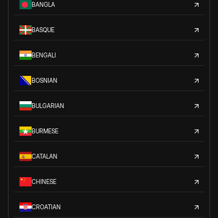
BANGLA
BASQUE
BENGALI
BOSNIAN
BULGARIAN
BURMESE
CATALAN
CHINESE
CROATIAN