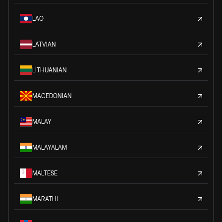
LAO
LATVIAN
LITHUANIAN
MACEDONIAN
MALAY
MALAYALAM
MALTESE
MARATHI