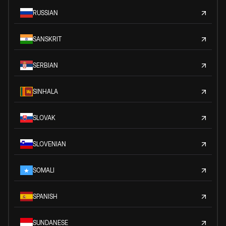
RUSSIAN
SANSKRIT
SERBIAN
SINHALA
SLOVAK
SLOVENIAN
SOMALI
SPANISH
SUNDANESE