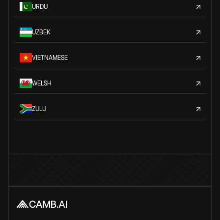
URDU
UZBEK
VIETNAMESE
WELSH
ZULU