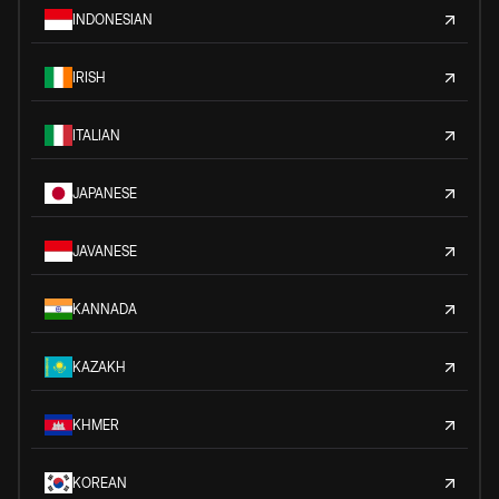
INDONESIAN
IRISH
ITALIAN
JAPANESE
JAVANESE
KANNADA
KAZAKH
KHMER
KOREAN