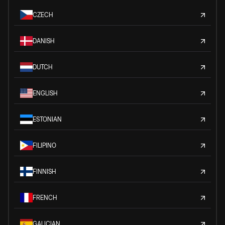
CZECH
DANISH
DUTCH
ENGLISH
ESTONIAN
FILIPINO
FINNISH
FRENCH
GALICIAN