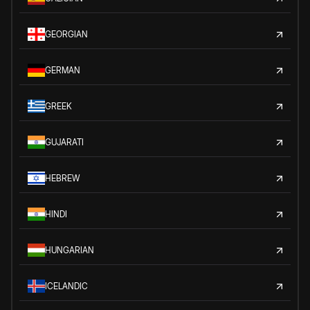
GEORGIAN
GERMAN
GREEK
GUJARATI
HEBREW
HINDI
HUNGARIAN
ICELANDIC