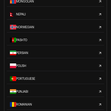
MONGOLIAN
NEPALI
NORWEGIAN
PASHTO
PERSIAN
POLISH
PORTUGUESE
PUNJABI
ROMANIAN