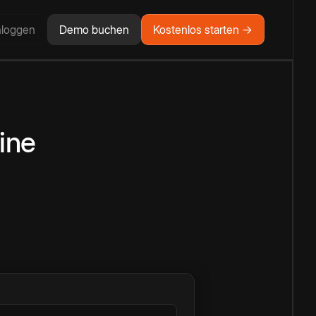
nloggen
Demo buchen
Kostenlos starten →
ine