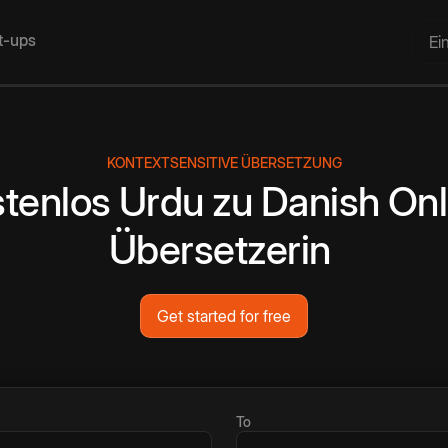
rt-ups
Ei
KONTEXTSENSITIVE ÜBERSETZUNG
tenlos
Urdu
zu
Danish
Onl
Übersetzerin
Get started for free
To