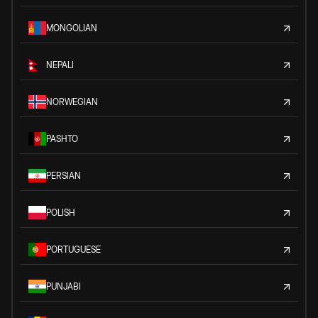
MONGOLIAN
NEPALI
NORWEGIAN
PASHTO
PERSIAN
POLISH
PORTUGUESE
PUNJABI