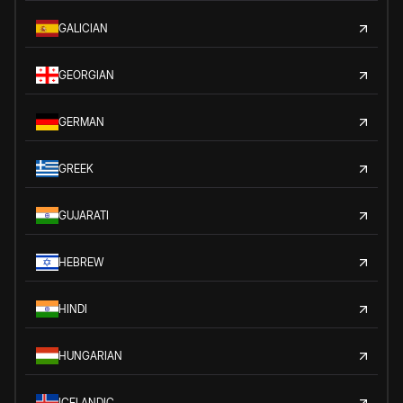
GALICIAN
GEORGIAN
GERMAN
GREEK
GUJARATI
HEBREW
HINDI
HUNGARIAN
ICELANDIC