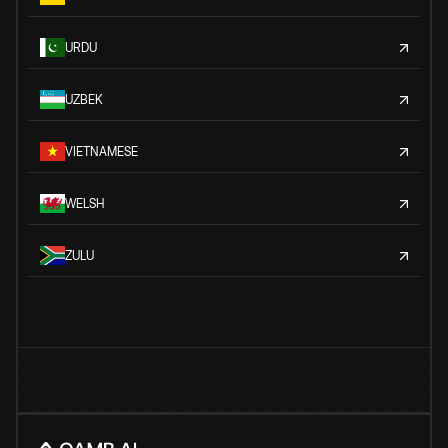
URDU
UZBEK
VIETNAMESE
WELSH
ZULU