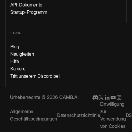
API-Dokumente
Startup-Programm
FIRMA
Blog
Neuigkeiten
Hilfe
Karriere
Tritt unserem Discord bei
Urheberrechte © 2026 CAMB.AI
Einwilligung
Allgemeine
zur
Datenschutzrichtlinie
DS
Geschäftsbedingungen
Verwendung
von Cookies