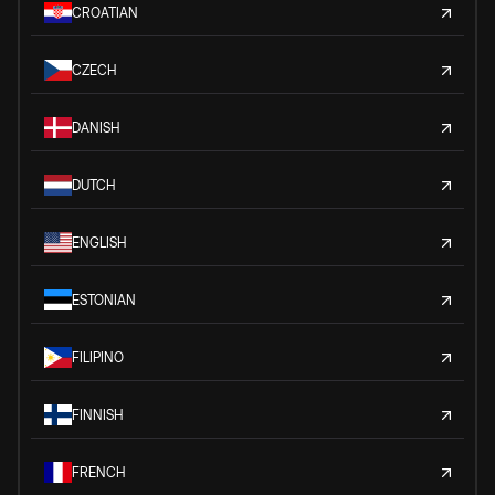
CROATIAN
CZECH
DANISH
DUTCH
ENGLISH
ESTONIAN
FILIPINO
FINNISH
FRENCH