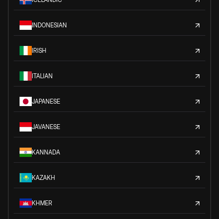
INDONESIAN
IRISH
ITALIAN
JAPANESE
JAVANESE
KANNADA
KAZAKH
KHMER