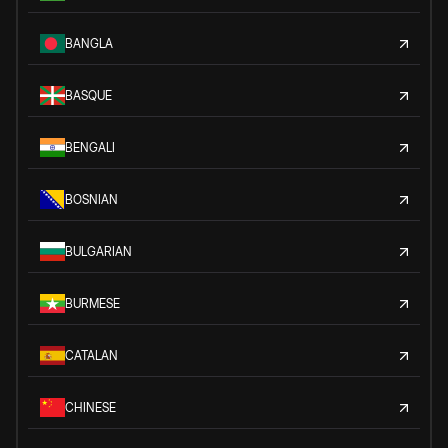
BANGLA
BASQUE
BENGALI
BOSNIAN
BULGARIAN
BURMESE
CATALAN
CHINESE