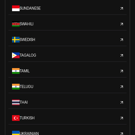
SUNDANESE
SWAHILI
SWEDISH
TAGALOG
TAMIL
TELUGU
THAI
TURKISH
UKRAINIAN