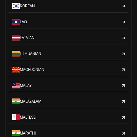
KOREAN
LAO
LATVIAN
LITHUANIAN
MACEDONIAN
MALAY
MALAYALAM
MALTESE
MARATHI